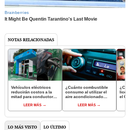
NOTAS RELACIONADAS
Vehículos eléctricos
¿Cuánto combustible
¿Cóm
reducirán costos a la
consumo al utilizar el
licen
mitad para conductores
aire acondicionado
el Ca
y usuarios
mientras manejo?
sema
LEER MÁS
LEER MÁS
LO MÁS VISTO
LO ÚLTIMO