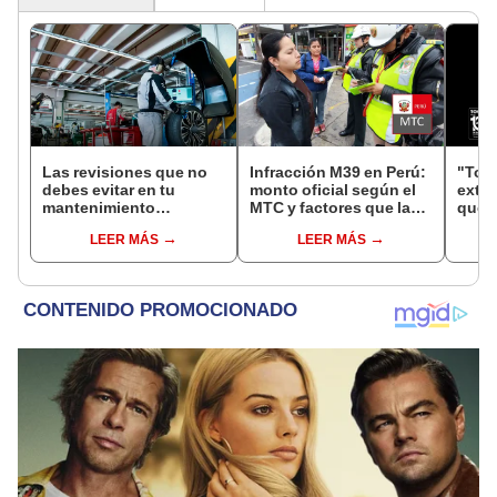
Las revisiones que no
Infracción M39 en Perú:
"Toyo
debes evitar en tu
monto oficial según el
exte
mantenimiento
MTC y factores que la
que r
preventivo antes de
agravan en tu récord
vehí
LEER MÁS
LEER MÁS
viajar en coche