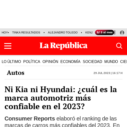
HOY
TINKA RESULTADOS
ALEJANDRO TOLEDO
KENJI FUJIMORI
PRECIO
LO ÚLTIMO
POLÍTICA
OPINIÓN
ECONOMÍA
SOCIEDAD
MUNDO
CIE
Autos
29 Jul 2023 | 16:17 h
Ni Kia ni Hyundai: ¿cuál es la
marca automotriz más
confiable en el 2023?
Consumer Reports
elaboró el ranking de las
marcas de carros más confiables del 2023. En