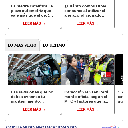
La piedra catalítica, la
¿Cuánto combustible
pieza automotriz que
consumo al utilizar el
vale más que el oro:
aire acondicionado
¿por qué es tan costosa
mientras manejo?
LEER MÁS
LEER MÁS
y cómo evitar su robo?
LO MÁS VISTO
LO ÚLTIMO
Las revisiones que no
Infracción M39 en Perú:
"Toyo
debes evitar en tu
monto oficial según el
exte
mantenimiento
MTC y factores que la
que r
preventivo antes de
agravan en tu récord
vehí
LEER MÁS
LEER MÁS
viajar en coche