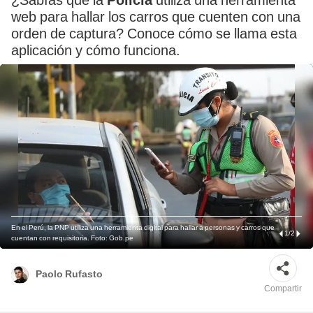
¿Sabías qué la
Policía
utiliza una herramienta
web para hallar los carros que cuenten con una
orden de captura? Conoce cómo se llama esta
aplicación y cómo funciona.
En el Perú, la PNP utiliza una herramienta digital para hallar a personas y carros que
1
/
2
cuentan con requisitoria. Foto: Gob.pe
Paolo Rufasto
Compartir