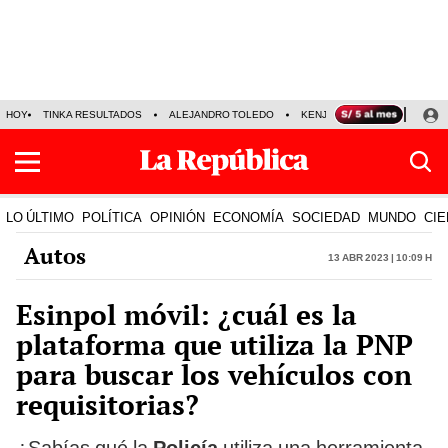
HOY
TINKA RESULTADOS
ALEJANDRO TOLEDO
KENJI FUJIMORI
PRECIO
LO ÚLTIMO
POLÍTICA
OPINIÓN
ECONOMÍA
SOCIEDAD
MUNDO
CIE
Autos
13 Abr 2023 | 10:09 h
Esinpol móvil: ¿cuál es la
plataforma que utiliza la PNP
para buscar los vehículos con
requisitorias?