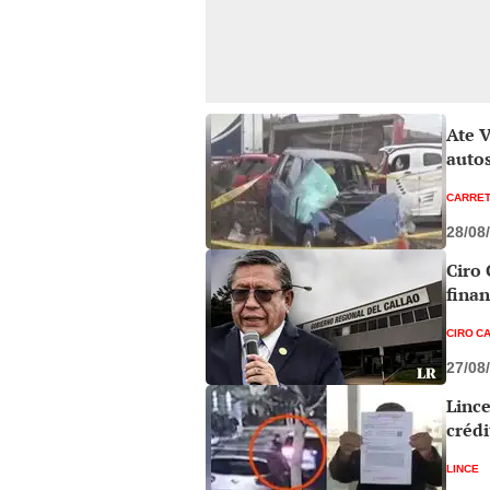
Ate V
autos
CARRET
28/08
Ciro 
finan
CIRO C
27/08
Lince
crédi
LINCE