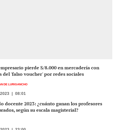
empresario pierde S/8.000 en mercadería con
a del 'falso voucher' por redes sociales
AN DE LURIGANCHO
/2023
|
08:01
o docente 2023: ¿cuánto ganan los profesores
ados, según su escala magisterial?
/2023
|
23:00