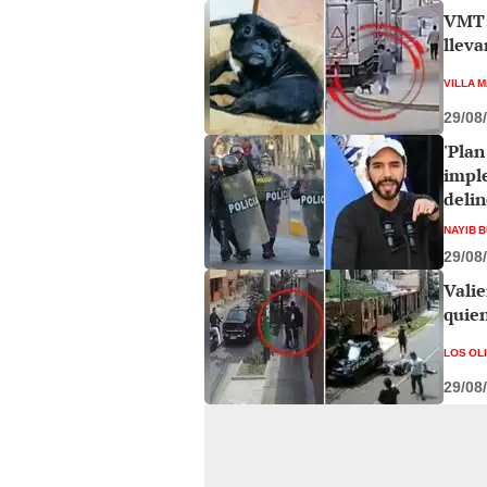
VMT: 
lleva
VILLA M
29/08
'Plan
imple
deli
NAYIB 
29/08
Valie
quien
LOS OL
29/08