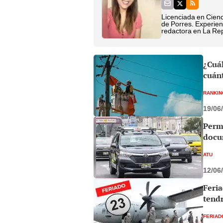
Licenciada en Cienc
de Porres. Experien
redactora en La Rep
¿Cuál
cuán
RANKIN
19/06
Permi
docum
ATU
12/06
Feria
tend
FERIAD