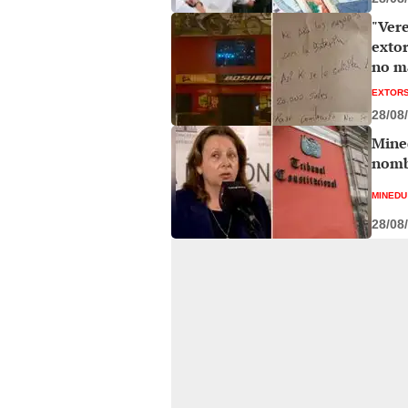
"Vere
exto
no m
EXTORS
28/08
Mined
nomb
MINEDU
28/08