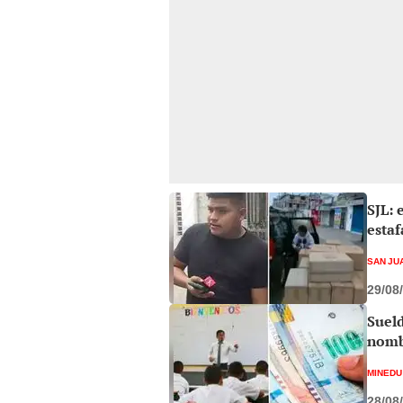
SJL: 
estaf
SAN JU
29/08
Sueld
nombr
MINEDU
28/08