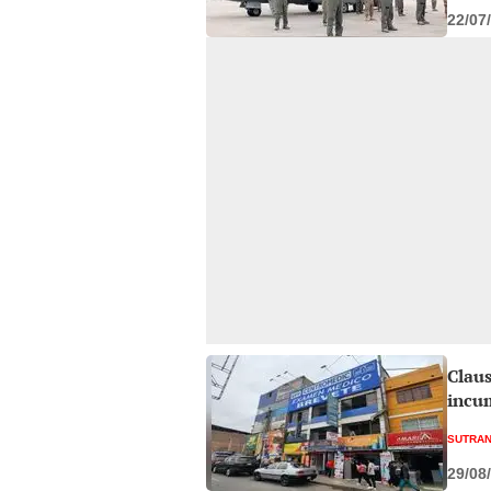
22/07
Clau
incu
SUTRA
29/08