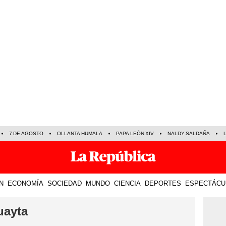
7 DE AGOSTO
OLLANTA HUMALA
PAPA LEÓN XIV
NALDY SALDAÑA
N
ECONOMÍA
SOCIEDAD
MUNDO
CIENCIA
DEPORTES
ESPECTÁCU
uayta