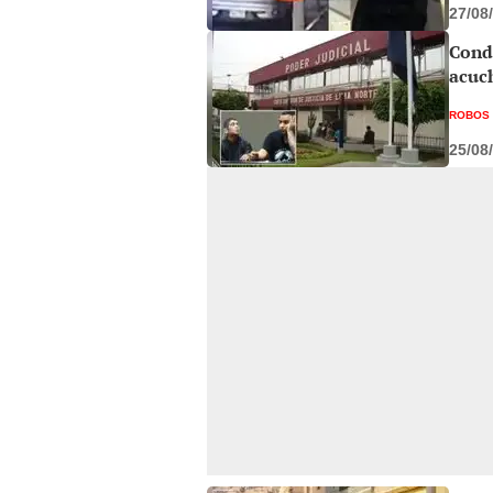
27/08
Conde
acuch
ROBOS
25/08