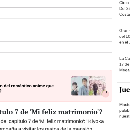
Circo
Del 2
Costa
Gran 
del 10
en el
La Ca
17 de 
Mega 
ion del romántico anime que
Ju
?
Maste
tulo 7 de 'Mi feliz matrimonio'?
palab
nuest
del capítulo 7 de 'Mi feliz matrimonio': "Kiyoka
ompaña a visitar los restos de la mansión