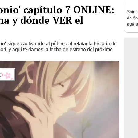
onio' capítulo 7 ONLINE:
Saint
na y dónde VER el
de As
que la
Pose
io'
sigue cautivando al público al relatar la historia de
ri, y aquí te damos la fecha de estreno del próximo