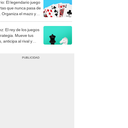
rio: El legendario juego
rtas que nunca pasa de
 Organiza el mazo y
stra tu habilidad.
z: El rey de los juegos
trategia. Mueve tus
, anticipa al rival y
gue el jaque mate.