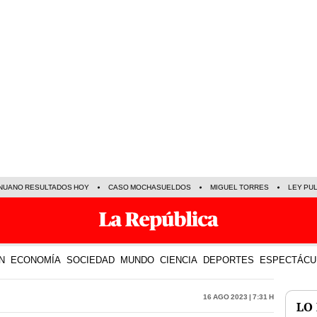
NUANO RESULTADOS HOY
CASO MOCHASUELDOS
MIGUEL TORRES
LEY PU
N
ECONOMÍA
SOCIEDAD
MUNDO
CIENCIA
DEPORTES
ESPECTÁCU
16 Ago 2023 | 7:31 h
LO