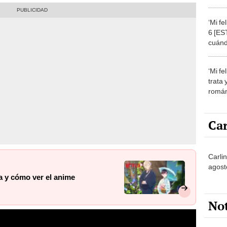
a qué
episo
‘Mi fe
6 [ES
cuánd
VER O
‘Mi fe
trata
román
Car
Carlin
agost
ta y cómo ver el anime
No