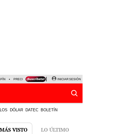
LPÍN
PRECIO DEL DÓLAR
CORTE DE LUZ
INICIAR SESIÓN
VIERNES 7 DE AGOSTO
ALBER
LOS
DÓLAR
DATEC
BOLETÍN
 MÁS VISTO
LO ÚLTIMO