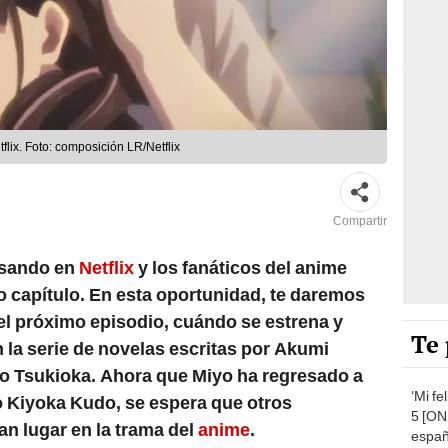
flix. Foto: composición LR/Netflix
Compartir
asando en
Netflix
y los fanáticos del anime
 capítulo. En esta oportunidad, te daremos
 el próximo episodio, cuándo se estrena y
Te 
n la serie de novelas escritas por Akumi
ho Tsukioka. Ahora que Miyo ha regresado a
‘Mi fe
 Kiyoka Kudo, se espera que otros
5 [ON
 lugar en la trama del
anime
.
españ