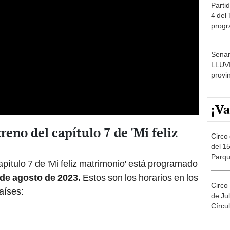
Partid
4 del
progr
dónde
Senam
LLUV
provi
¡Va
reno del capítulo 7 de 'Mi feliz
Circo 
del 15
Parqu
apítulo 7 de 'Mi feliz matrimonio' está programado
Migue
 de agosto de 2023.
Estos son los horarios en los
Circo
aíses:
de Jul
Círcul