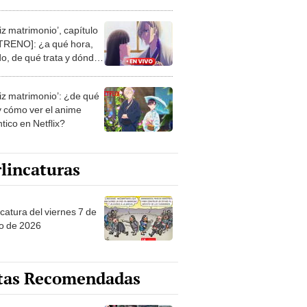
 hora y cómo VER el
dio [ESTRENO]?
liz matrimonio’, capítulo
TRENO]: ¿a qué hora,
o, de qué trata y dónde
NLINE en Netflix?
liz matrimonio’: ¿de qué
 y cómo ver el anime
tico en Netflix?
lincaturas
catura del viernes 7 de
o de 2026
tas Recomendadas