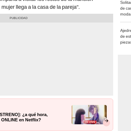
Solita
mujer llega a la casa de la pareja".
de ca
moda.
demue
Ajedre
de es
piezas
consi
 [ESTRENO]: ¿a qué hora,
 ONLINE en Netflix?