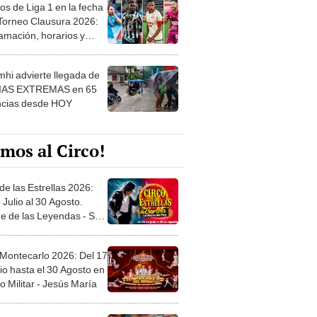
os de Liga 1 en la fecha
 Torneo Clausura 2026:
amación, horarios y
 ver
hi advierte llegada de
IAS EXTREMAS en 65
ncias desde HOY
mos al Circo!
de las Estrellas 2026:
 Julio al 30 Agosto.
e de las Leyendas - San
l
 Montecarlo 2026: Del 17
io hasta el 30 Agosto en
o Militar - Jesús María