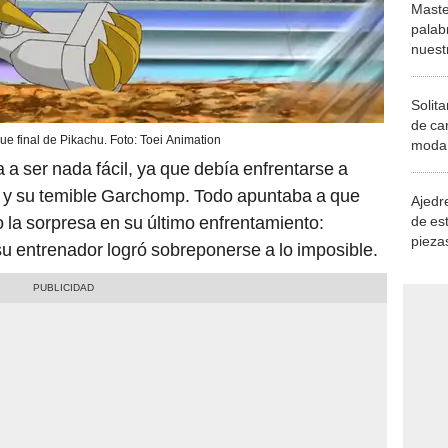
Maste
palab
nuest
Solita
de ca
e final de Pikachu. Foto: Toei Animation
moda.
demue
 a ser nada fácil, ya que debía enfrentarse a
y su temible Garchomp. Todo apuntaba a que
Ajedre
o la sorpresa en su último enfrentamiento:
de es
piezas
su entrenador logró sobreponerse a lo imposible.
consi