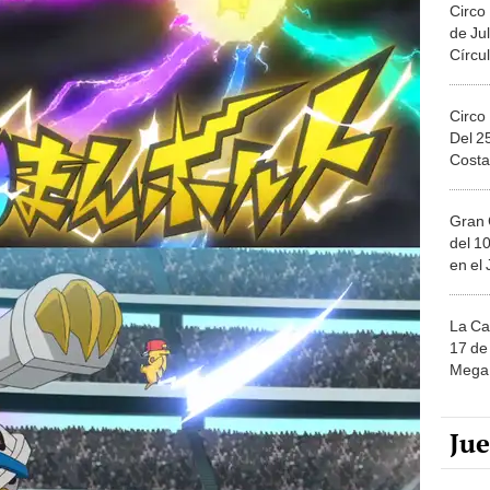
Circo
de Jul
Círcul
Circo
Del 2
Costa
Gran 
del 10
en el
La Ca
17 de 
Mega 
Ju