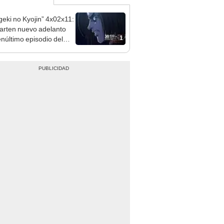
geki no Kyojin” 4x02x11:
rten nuevo adelanto
1
enúltimo episodio del
e