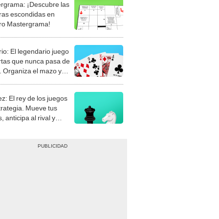
rgrama: ¡Descubre las
ras escondidas en
ro Mastergrama!
rio: El legendario juego
rtas que nunca pasa de
 Organiza el mazo y
stra tu habilidad.
z: El rey de los juegos
trategia. Mueve tus
, anticipa al rival y
gue el jaque mate.