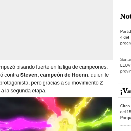
No
Partid
4 del
progr
dónde
Senam
LLUV
empezó pisando fuerte en la liga de campeones.
provi
hó contra
Steven, campeón de Hoenn
, quien le
protagonista, pero gracias a su movimiento Z
¡Va
 a la segunda etapa.
Circo 
del 15
Parqu
Migue