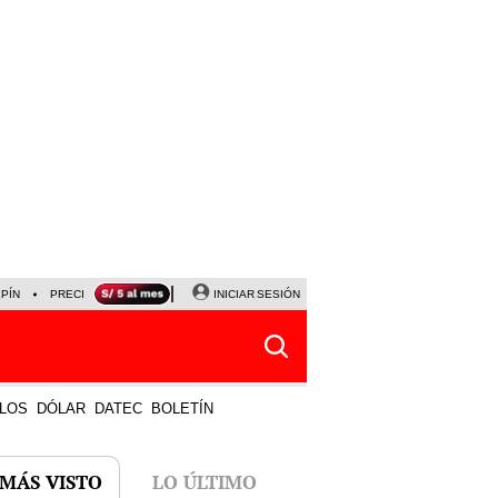
LPÍN
PRECIO DEL DÓLAR
CORTE DE LUZ
INICIAR SESIÓN
VIERNES 7 DE AGOSTO
ALBER
LOS
DÓLAR
DATEC
BOLETÍN
 MÁS VISTO
LO ÚLTIMO