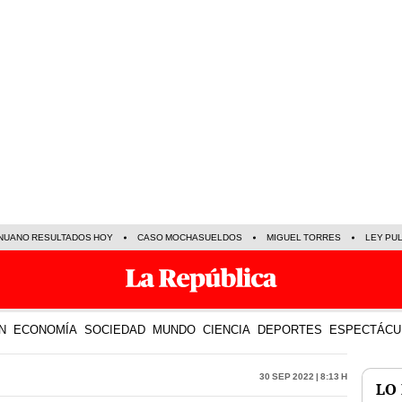
NUANO RESULTADOS HOY
CASO MOCHASUELDOS
MIGUEL TORRES
LEY PU
N
ECONOMÍA
SOCIEDAD
MUNDO
CIENCIA
DEPORTES
ESPECTÁCU
30 Sep 2022 | 8:13 h
LO