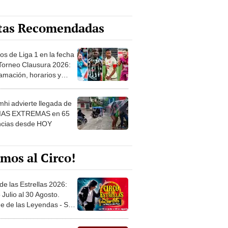
tas Recomendadas
os de Liga 1 en la fecha
 Torneo Clausura 2026:
amación, horarios y
 ver
hi advierte llegada de
IAS EXTREMAS en 65
ncias desde HOY
mos al Circo!
de las Estrellas 2026:
 Julio al 30 Agosto.
e de las Leyendas - San
l