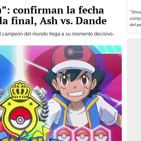
”: confirman la fecha
“Shin
 la final, Ash vs. Dande
compa
del p
anim
el campeón del mundo llega a su momento decisivo.