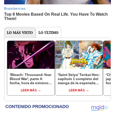
LO MÁS VISTO
LO ÚLTIMO
'Bleach: Thousand-Year
'Saint Seiya' Tenkai Hen:
‘Chao
Blood War', parte 4:
capítulo 1 completo del
japo
fecha, hora de estreno,
manga de la esperada
festi
canal y todo sobre el
'Saga del cielo'
inter
LEER MÁS
LEER MÁS
final del anime
los c