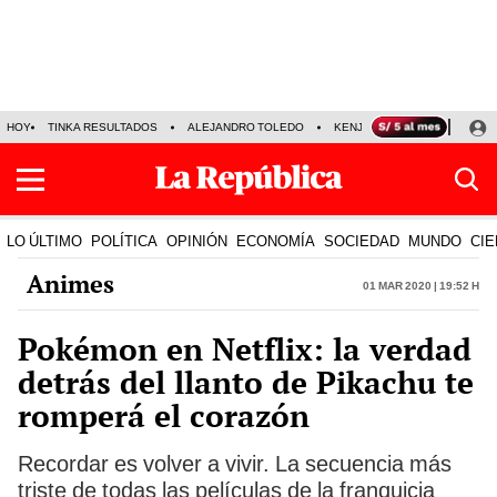
HOY
TINKA RESULTADOS
ALEJANDRO TOLEDO
KENJI FUJIMORI
PRECIO
LO ÚLTIMO
POLÍTICA
OPINIÓN
ECONOMÍA
SOCIEDAD
MUNDO
CIE
Animes
01 Mar 2020 | 19:52 h
Pokémon en Netflix: la verdad
detrás del llanto de Pikachu te
romperá el corazón
Recordar es volver a vivir. La secuencia más
triste de todas las películas de la franquicia