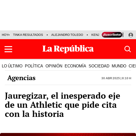
HOY
TINKA RESULTADOS
ALEJANDRO TOLEDO
KENJI FUJIMORI
PRECIO
LO ÚLTIMO
POLÍTICA
OPINIÓN
ECONOMÍA
SOCIEDAD
MUNDO
CIE
Agencias
30 Abr 2025 | 8:10 h
Jauregizar, el inesperado eje
de un Athletic que pide cita
con la historia