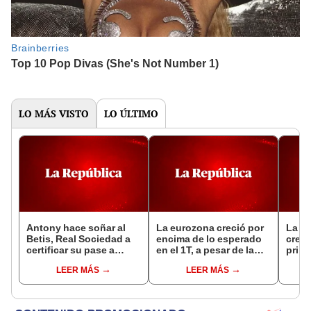
LO MÁS VISTO
LO ÚLTIMO
Antony hace soñar al
La eurozona creció por
La e
Betis, Real Sociedad a
encima de lo esperado
crece
certificar su pase a
en el 1T, a pesar de la
prime
octavos en Europa
incertidumbre
LEER MÁS
LEER MÁS