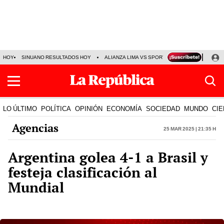
HOY
SINUANO RESULTADOS HOY
ALIANZA LIMA VS SPORT BOYS
JORGE MES
LO ÚLTIMO
POLÍTICA
OPINIÓN
ECONOMÍA
SOCIEDAD
MUNDO
CIE
Agencias
25 Mar 2025 | 21:35 h
Argentina golea 4-1 a Brasil y
festeja clasificación al
Mundial