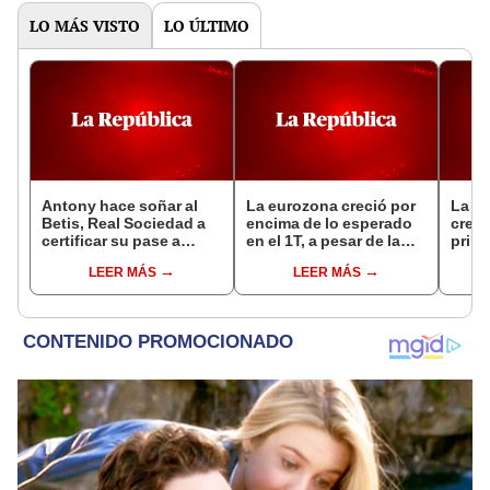
LO MÁS VISTO
LO ÚLTIMO
Antony hace soñar al
La eurozona creció por
La e
Betis, Real Sociedad a
encima de lo esperado
crece
certificar su pase a
en el 1T, a pesar de la
prime
octavos en Europa
incertidumbre
LEER MÁS
LEER MÁS