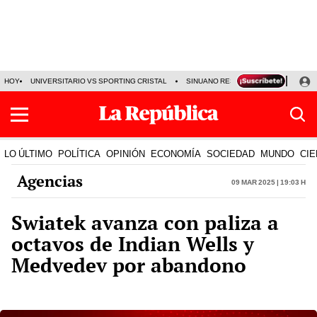
HOY
UNIVERSITARIO VS SPORTING CRISTAL
SINUANO RESULTADOS HOY
CA
LO ÚLTIMO
POLÍTICA
OPINIÓN
ECONOMÍA
SOCIEDAD
MUNDO
CIE
Agencias
09 Mar 2025 | 19:03 h
Swiatek avanza con paliza a
octavos de Indian Wells y
Medvedev por abandono