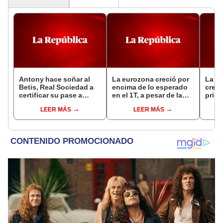
Antony hace soñar al
La eurozona creció por
La e
Betis, Real Sociedad a
encima de lo esperado
crece
certificar su pase a
en el 1T, a pesar de la
prime
octavos en Europa
incertidumbre
LEER MÁS
LEER MÁS