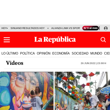
HOY
SINUANO RESULTADOS HOY
ALIANZA LIMA VS SPORT BOYS
JORGE MES
LO ÚLTIMO
POLÍTICA
OPINIÓN
ECONOMÍA
SOCIEDAD
MUNDO
CIE
Videos
26 Jun 2022 | 23:08 h