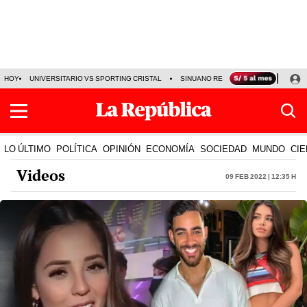
HOY
UNIVERSITARIO VS SPORTING CRISTAL
SINUANO RESULTADOS HOY
CA
LO ÚLTIMO
POLÍTICA
OPINIÓN
ECONOMÍA
SOCIEDAD
MUNDO
CIE
Videos
09 Feb 2022 | 12:35 h