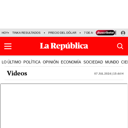
HOY
TINKA RESULTADOS
PRECIO DEL DÓLAR
7 DE AGOSTO
OLLANTA H
LO ÚLTIMO
POLÍTICA
OPINIÓN
ECONOMÍA
SOCIEDAD
MUNDO
CIE
Videos
07 Jul 2024 | 15:44 h