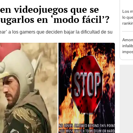
ten videojuegos que se
Los m
jugarlos en ‘modo fácil’?
lo qu
ranki
ar’ a los gamers que deciden bajar la dificultad de su
Among
infali
impos