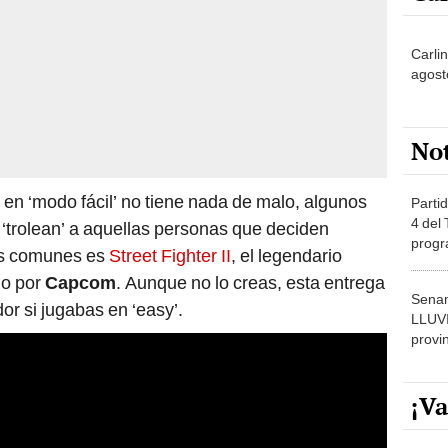
Carli
agost
No
en ‘modo fácil’ no tiene nada de malo, algunos
Partid
4 del
‘trolean’ a aquellas personas que deciden
progr
ás comunes es
Street Fighter II
, el legendario
dónde
do por
Capcom
. Aunque no lo creas, esta entrega
Senam
or si jugabas en ‘easy’.
LLUV
provi
¡Va