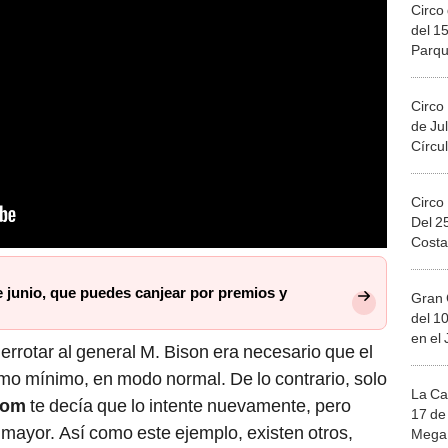
Circo 
del 15
Parqu
Migue
Circo
de Jul
Círcul
Circo
Del 2
Costa
e junio, que puedes canjear por premios y
Gran 
del 10
en el
errotar al general M. Bison era necesario que el
mo mínimo, en modo normal. De lo contrario, solo
La Ca
com
te decía que lo intente nuevamente, pero
17 de 
 mayor. Así como este ejemplo, existen otros,
Mega 