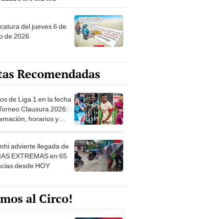
ncatura del jueves 6 de
o de 2026
tas Recomendadas
os de Liga 1 en la fecha
 Torneo Clausura 2026:
amación, horarios y
 ver
hi advierte llegada de
IAS EXTREMAS en 65
ncias desde HOY
mos al Circo!