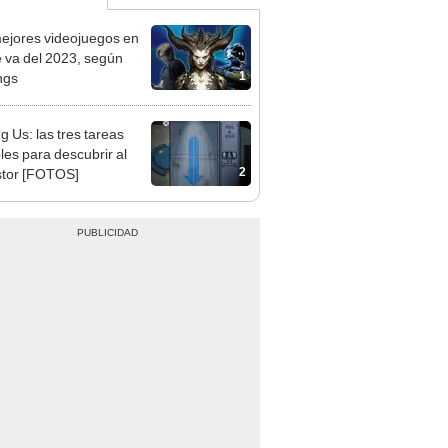
ejores videojuegos en
e va del 2023, según
1
ngs
 Us: las tres tareas
bles para descubrir al
2
tor [FOTOS]