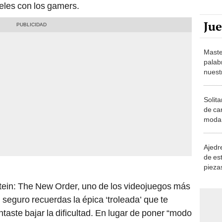
eles con los gamers.
Ju
Maste
palab
nuest
Solita
de ca
moda.
demue
Ajedre
de es
piezas
consi
nstein: The New Order, uno de los videojuegos más
 seguro recuerdas la épica ‘troleada’ que te
taste bajar la dificultad. En lugar de poner “modo