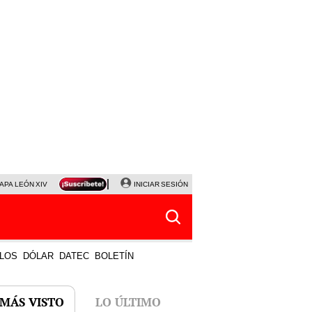
APA LEÓN XIV
NALDY SALDAÑA
INICIAR SESIÓN
LA BELLA LUZ
MAGALY MEDINA
HORÓS
LOS
DÓLAR
DATEC
BOLETÍN
 MÁS VISTO
LO ÚLTIMO