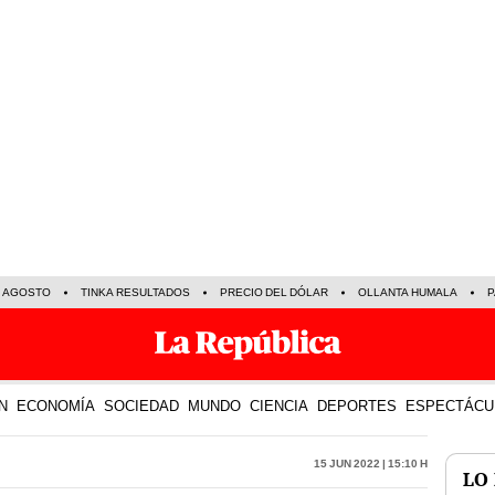
E AGOSTO
TINKA RESULTADOS
PRECIO DEL DÓLAR
OLLANTA HUMALA
P
N
ECONOMÍA
SOCIEDAD
MUNDO
CIENCIA
DEPORTES
ESPECTÁCU
15 Jun 2022 | 15:10 h
LO