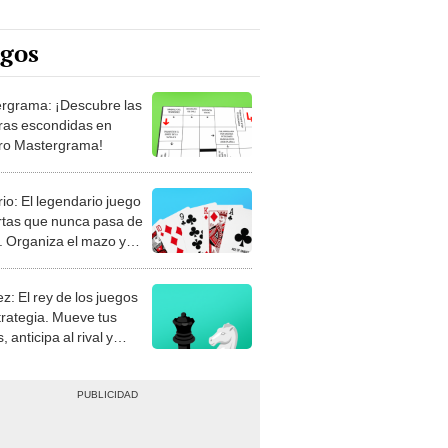
egos
rgrama: ¡Descubre las
ras escondidas en
ro Mastergrama!
rio: El legendario juego
rtas que nunca pasa de
 Organiza el mazo y
stra tu habilidad.
z: El rey de los juegos
trategia. Mueve tus
, anticipa al rival y
gue el jaque mate.