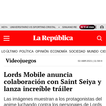
HOY
UNIVERSITARIO VS SPORTING CRISTAL
SINUANO RESULTADOS HOY
CA
LO ÚLTIMO
POLÍTICA
OPINIÓN
ECONOMÍA
SOCIEDAD
MUNDO
CIE
Videojuegos
02 Abr 2021 | 11:58 h
Lords Mobile anuncia
colaboración con Saint Seiya y
lanza increíble tráiler
Las imágenes muestran a los protagonistas del
anime luchando contra los personajes de Lords