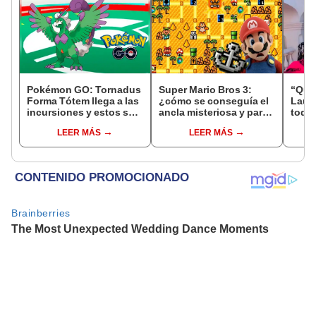
Pokémon GO: Tornadus
Super Mario Bros 3:
“Que
Forma Tótem llega a las
¿cómo se conseguía el
Laura
incursiones y estos son
ancla misteriosa y para
todo
sus mejores counters
qué nos servía este
video
LEER MÁS
LEER MÁS
ítem?
exper