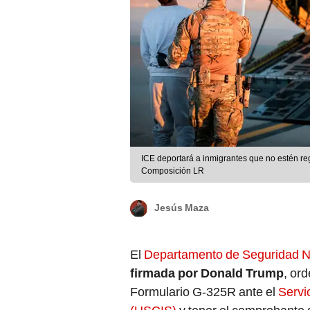
ICE deportará a inmigrantes que no estén re
Composición LR
Jesús Maza
El
Departamento de Seguridad N
firmada por Donald Trump
, or
Formulario G-325R ante el
Servi