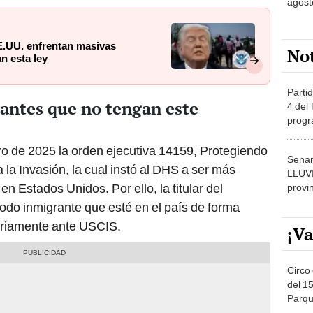
agost
E.UU. enfrentan masivas
No
n esta ley
Partid
rantes que no tengan este
4 del
progr
dónde
ro de 2025 la orden ejecutiva 14159, Protegiendo
Senam
la Invasión, la cual instó al DHS a ser más
LLUV
en Estados Unidos. Por ello, la titular del
provi
todo inmigrante que esté en el país de forma
toriamente ante USCIS.
¡Va
Circo 
del 15
Parqu
Migue