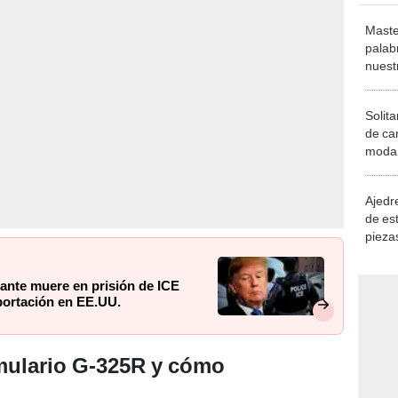
Maste
palab
nuest
Solita
de ca
moda.
demue
Ajedre
de es
piezas
consi
rante muere en prisión de ICE
portación en EE.UU.
mulario G-325R y cómo