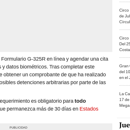
Circo
de Jul
Círcul
Circo
Del 2
Costa
el Formulario G-325R en línea y agendar una cita
Gran 
s y datos biométricos. Tras completar este
del 10
be obtener un comprobante de que ha realizado
en el
 posibles detenciones arbitrarias por parte de las
La Ca
17 de 
equerimiento es obligatorio para
todo
Mega 
ue permanezca más de 30 días en
Estados
Ju