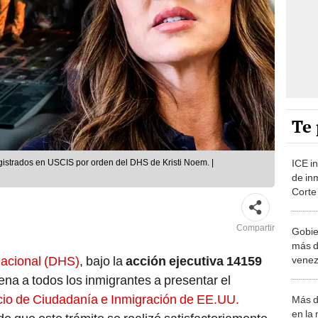
Te 
ICE in
gistrados en USCIS por orden del DHS de Kristi Noem. |
de inm
Corte
revisa
Compartir
Gobie
más d
acional (DHS)
, bajo la
acción ejecutiva 14159
venez
masiv
dena a todos los inmigrantes a presentar el
de E
cio de Ciudadanía e Inmigración de EE.UU.
Más d
en la