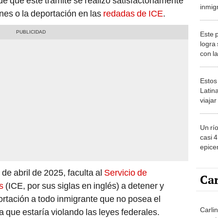
e que este trámite se realizó satisfactoriamente
inmig
nes o la deportación en las
redadas de ICE
.
depor
Dona
Este 
logra
con l
del m
sorpr
Estos
Latin
viaja
ver lo
2026
Un rí
casi 
epicen
EE.UU
y exp
de abril de 2025, faculta al
Servicio de
Car
s
(ICE, por sus siglas en inglés) a detener y
rtación a todo inmigrante que no posea el
Carli
ya que estaría violando las leyes federales.