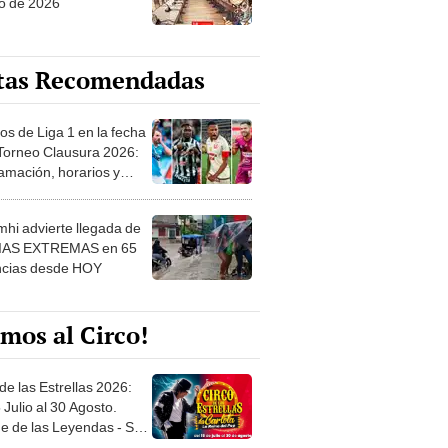
o de 2026
tas Recomendadas
os de Liga 1 en la fecha
 Torneo Clausura 2026:
amación, horarios y
 ver
hi advierte llegada de
IAS EXTREMAS en 65
ncias desde HOY
mos al Circo!
de las Estrellas 2026:
 Julio al 30 Agosto.
e de las Leyendas - San
l