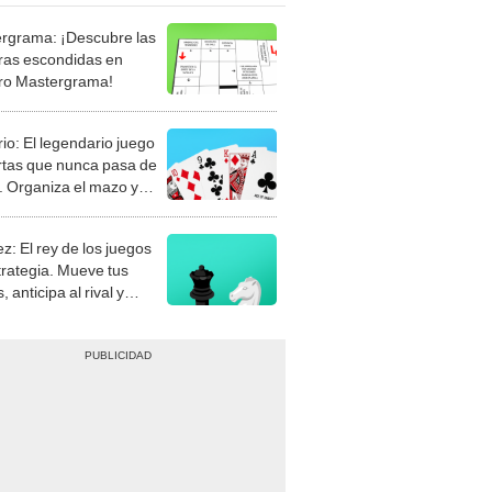
rgrama: ¡Descubre las
ras escondidas en
ro Mastergrama!
rio: El legendario juego
rtas que nunca pasa de
 Organiza el mazo y
stra tu habilidad.
z: El rey de los juegos
trategia. Mueve tus
, anticipa al rival y
gue el jaque mate.