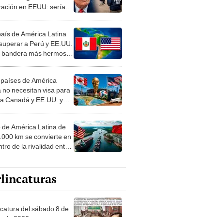
ración en EEUU: serían
tados por decisión de
ld Trump
país de América Latina
 superar a Perú y EE.UU.
a bandera más hermosa
undo: la respuesta te
enderá
 países de América
a no necesitan visa para
r a Canadá y EE.UU. y
s partidos del Mundial
o de América Latina de
4.000 km se convierte en
tro de la rivalidad entre
. y China por comercio
ortaciones
lincaturas
ncatura del sábado 8 de