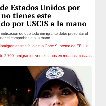
 de Estados Unidos por
 no tienes este
do por USCIS a la mano
a indicación de que todo inmigrante debe presentar el
ener el comprobante a la mano.
 inmigrantes tras fallo de la Corte Suprema de EEUU:
de 2.700 inmigrantes venezolanos en redadas masivas