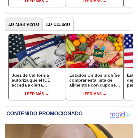
LEER MÁS
LEER MÁS
hasta 200 km/h
tsunami de hasta 300
esta
metros
EE.U
LO MÁS VISTO
LO ÚLTIMO
Juez de California
Estados Unidos prohíbe
Esta
autoriza que el ICE
comprar esta lista de
depó
acceda a cierta
alimentos con cupones
para 
información de los
SNAP en cinco estados
benef
LEER MÁS
LEER MÁS
inmigrantes inscritos en
desde 2026
Socia
Medicaid
se s