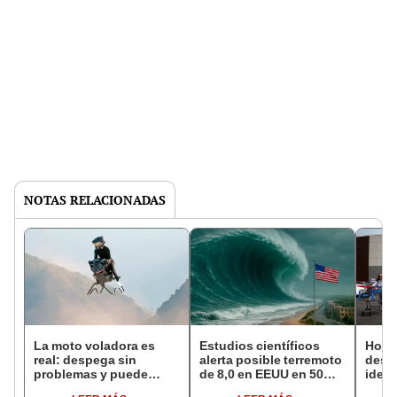
NOTAS RELACIONADAS
La moto voladora es
Estudios científicos
Horro
real: despega sin
alerta posible terremoto
desc
problemas y puede
de 8,0 en EEUU en 50
ident
alcanzar velocidades de
años: ocurriría un
auto