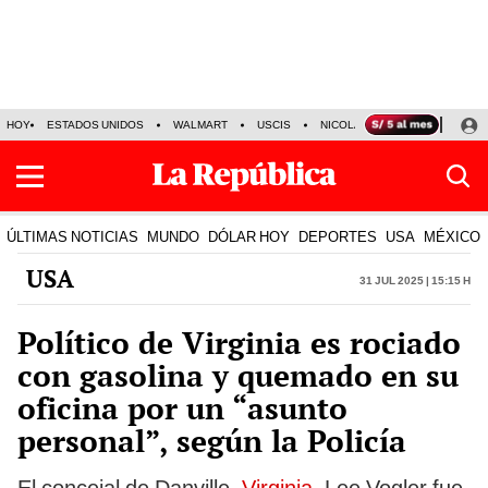
HOY
ESTADOS UNIDOS
WALMART
USCIS
NICOLÁS MADURO
P-8 PO
ÚLTIMAS NOTICIAS
MUNDO
DÓLAR HOY
DEPORTES
USA
MÉXICO
USA
31 Jul 2025 | 15:15 h
Político de Virginia es rociado
con gasolina y quemado en su
oficina por un “asunto
personal”, según la Policía