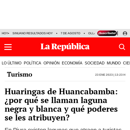
HOY
SINUANO RESULTADOS HOY
7 DE AGOSTO
OLLANTA HUMALA
PAPA
LO ÚLTIMO
POLÍTICA
OPINIÓN
ECONOMÍA
SOCIEDAD
MUNDO
CIE
Turismo
23 Ene 2023 | 13:23 h
Huaringas de Huancabamba:
¿por qué se llaman laguna
negra y blanca y qué poderes
se les atribuyen?