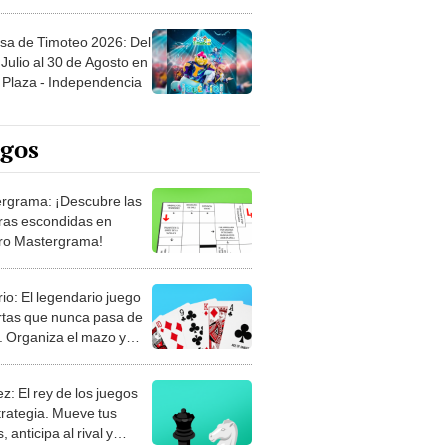
sa de Timoteo 2026: Del
Julio al 30 de Agosto en
Plaza - Independencia
egos
rgrama: ¡Descubre las
ras escondidas en
ro Mastergrama!
rio: El legendario juego
rtas que nunca pasa de
 Organiza el mazo y
stra tu habilidad.
z: El rey de los juegos
trategia. Mueve tus
, anticipa al rival y