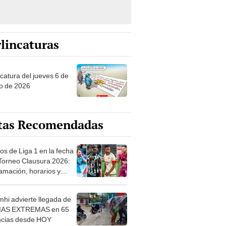
lincaturas
ncatura del jueves 6 de
o de 2026
tas Recomendadas
os de Liga 1 en la fecha
 Torneo Clausura 2026:
amación, horarios y
 ver
hi advierte llegada de
IAS EXTREMAS en 65
ncias desde HOY