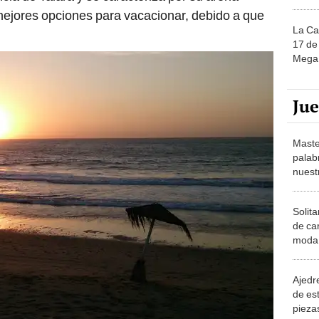
mejores opciones para vacacionar, debido a que
La Ca
17 de 
Mega 
Ju
Maste
palab
nuest
Solita
de ca
moda.
demue
Ajedre
de es
piezas