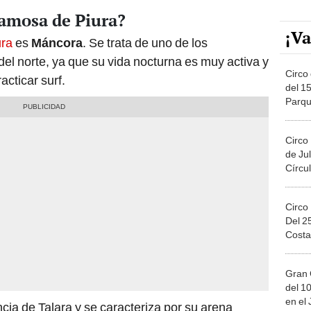
famosa de Piura?
¡Va
ura
es
Máncora
. Se trata de uno de los
 del norte, ya que su vida nocturna es muy activa y
Circo 
acticar surf.
del 15
Parqu
Migue
Circo
de Jul
Círcul
Circo
Del 2
Costa
Gran 
del 10
en el
ncia de Talara y se caracteriza por su arena