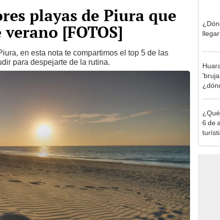
ores playas de Piura que
¿Dónd
te verano [FOTOS]
llega
iura, en esta nota te compartimos el top 5 de las
ir para despejarte de la rutina.
Huara
'bruja
¿dónd
le co
¿Qué 
6 de 
turíst
día fe