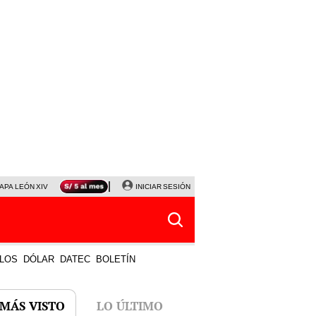
APA LEÓN XIV
NALDY SALDAÑA
INICIAR SESIÓN
LA BELLA LUZ
MAGALY MEDINA
HORÓS
LOS
DÓLAR
DATEC
BOLETÍN
 MÁS VISTO
LO ÚLTIMO