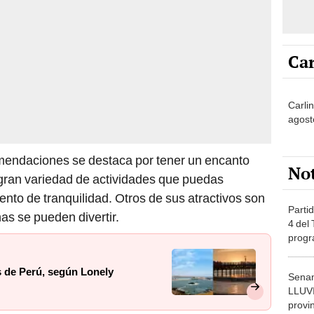
Car
Carli
agost
mendaciones se destaca por tener un encanto
No
 gran variedad de actividades que puedas
nto de tranquilidad. Otros de sus atractivos son
Partid
as se pueden divertir.
4 del
progr
dónde
s de Perú, según Lonely
Senam
LLUV
provi