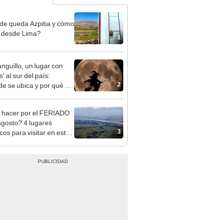
e queda Azpitia y cómo
r desde Lima?
1
nguillo, un lugar con
s' al sur del país:
2
e se ubica y por qué se
noce así?
hacer por el FERIADO
agosto? 4 lugares
3
icos para visitar en este
stivo