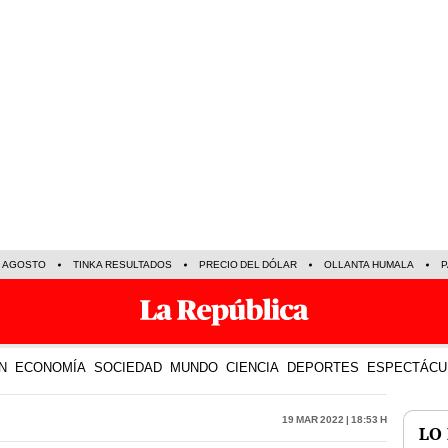
E AGOSTO
TINKA RESULTADOS
PRECIO DEL DÓLAR
OLLANTA HUMALA
P
N
ECONOMÍA
SOCIEDAD
MUNDO
CIENCIA
DEPORTES
ESPECTÁCU
19 Mar 2022 | 18:53 h
LO