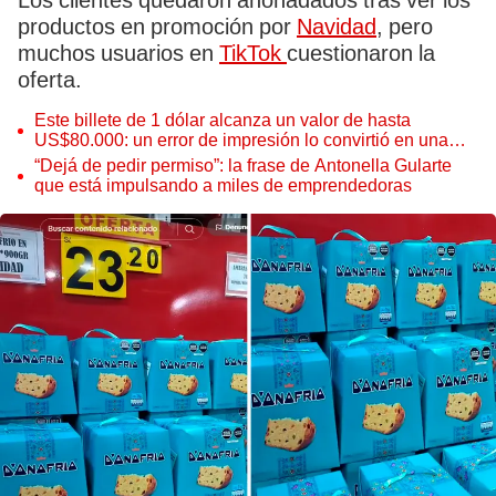
Los clientes quedaron anonadados tras ver los
productos en promoción por
Navidad
, pero
muchos usuarios en
TikTok
cuestionaron la
oferta.
Este billete de 1 dólar alcanza un valor de hasta
US$80.000: un error de impresión lo convirtió en una
pieza única que hoy buscan coleccionistas de todo el
“Dejá de pedir permiso”: la frase de Antonella Gularte
mundo
que está impulsando a miles de emprendedoras