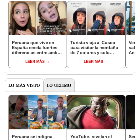
Peruana que vive en
Turista viaja al Cusco
Vene
España revela fuertes
para visitar la montaña
salsa
diferencias entre ambos
de 7 colores y solo
Anto
países: "Hay muchos
encuentra neblina: “Mis
su pa
LEER MÁS
LEER MÁS
feriados"
ahorros”
"Extr
músi
LO MÁS VISTO
LO ÚLTIMO
Peruana se indigna
YouTube: revelan el
Serpi