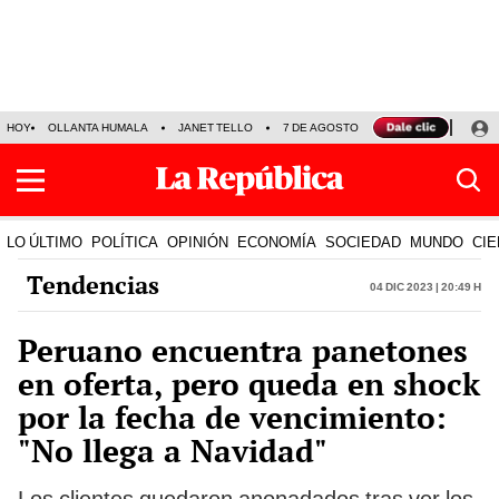
HOY
OLLANTA HUMALA
JANET TELLO
7 DE AGOSTO
TINKA RESULTADOS
LO ÚLTIMO
POLÍTICA
OPINIÓN
ECONOMÍA
SOCIEDAD
MUNDO
CIE
Tendencias
04 Dic 2023 | 20:49 h
Peruano encuentra panetones
en oferta, pero queda en shock
por la fecha de vencimiento:
"No llega a Navidad"