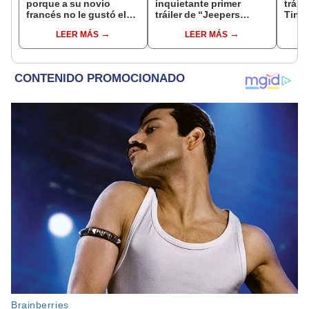
porque a su novio
inquietante primer
tráns
francés no le gustó el
tráiler de “Jeepers
Tingo
ceviche: "Poco a poco"
Creepers” 3 [VIDEO]
"De t
LEER MÁS
LEER MÁS