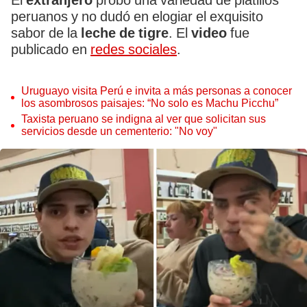
El
extranjero
probó una variedad de platillos
peruanos y no dudó en elogiar el exquisito
sabor de la
leche de tigre
. El
video
fue
publicado en
redes sociales
.
Uruguayo visita Perú e invita a más personas a conocer
los asombrosos paisajes: “No solo es Machu Picchu”
Taxista peruano se indigna al ver que solicitan sus
servicios desde un cementerio: "No voy"