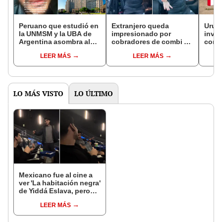
Peruano que estudió en
Extranjero queda
Urugu
la UNMSM y la UBA de
impresionado por
invit
Argentina asombra al
cobradores de combi en
cono
revelar las diferencias
Perú y no duda en
asom
LEER MÁS
LEER MÁS
entre ambas
imitarlos: “Sube, sube”
“No 
Picc
LO MÁS VISTO
LO ÚLTIMO
Mexicano fue al cine a
ver 'La habitación negra'
de Yiddá Eslava, pero
resultado no fue lo que
LEER MÁS
esperaba: "Va diferente
a lo que me imaginaba"