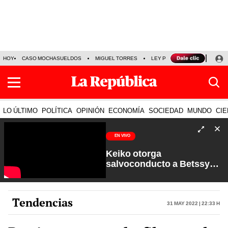
HOY
CASO MOCHASUELDOS
MIGUEL TORRES
LEY PULPÍN
PRECIO DEL
LO ÚLTIMO
POLÍTICA
OPINIÓN
ECONOMÍA
SOCIEDAD
MUNDO
CIE
EN VIVO
Keiko otorga
salvoconducto a Betssy
Chávez y renuevan
Petroperú | Sin Guion con
Rosa María Palacios
Tendencias
31 May 2022 | 22:33 h