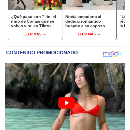
¿Qué pasó con Tilín, el
Novia emociona al
"Lima
niño de Comas que se
dedicar romántico
répli
volvió viral en Tiktok
huayno a su esposo
la Li
por peculiar baile?
durante matrimonio:
causa
LEER MÁS
LEER MÁS
Reaparece luego de 4
"Escrito está por el
años con nueva
destino"
relevación