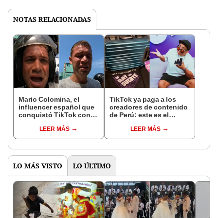
NOTAS RELACIONADAS
Mario Colomina, el
TikTok ya paga a los
influencer español que
creadores de contenido
conquistó TikTok con
de Perú: este es el
su pasión por el Perú:
monto que puedes
LEER MÁS
LEER MÁS
"Mi amor nació por la
llegar a cobrar por 1.000
gastronomía"
vistas
LO MÁS VISTO
LO ÚLTIMO