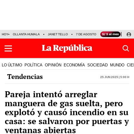
HOY
OLLANTA HUMALA
JANET TELLO
7 DE AGOSTO
TINKA RESULTADOS
LO ÚLTIMO
POLÍTICA
OPINIÓN
ECONOMÍA
SOCIEDAD
MUNDO
CIE
Tendencias
25 Jun 2025 | 5:00 h
Pareja intentó arreglar
manguera de gas suelta, pero
explotó y causó incendio en su
casa: se salvaron por puertas y
ventanas abiertas