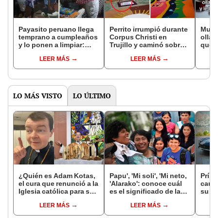
Payasito peruano llega
Perrito irrumpió durante
Mujer
temprano a cumpleaños
Corpus Christi en
ollas
y lo ponen a limpiar:
Trujillo y caminó sobre
que r
"Incluye limpieza y
alfombras decoradas
sinfí
LEER MÁS
LEER MÁS
animación"
con esmero
para 
LO MÁS VISTO
LO ÚLTIMO
¿Quién es Adam Kotas,
Papu', 'Mi soli', 'Mi neto,
Prínc
el cura que renunció a la
'Alarako': conoce cuál
causa
Iglesia católica para ser
es el significado de las
su fí
tiktoker?
jergas peruanas más
a AP
LEER MÁS
LEER MÁS
usadas por los jóvenes
se ca
espe