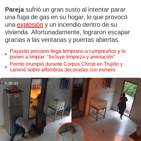
Pareja
sufrió un gran susto al intentar parar
una fuga de gas en su hogar, lo que provocó
una
explosión
y un incendio dentro de su
vivienda. Afortunadamente, lograron escapar
gracias a las ventanas y puertas abiertas.
Payasito peruano llega temprano a cumpleaños y lo
ponen a limpiar: "Incluye limpieza y animación"
Perrito irrumpió durante Corpus Christi en Trujillo y
caminó sobre alfombras decoradas con esmero