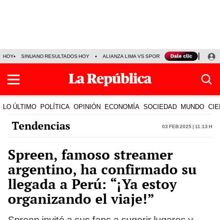
HOY
SINUANO RESULTADOS HOY
ALIANZA LIMA VS SPORT BOYS
JORGE MES
LO ÚLTIMO
POLÍTICA
OPINIÓN
ECONOMÍA
SOCIEDAD
MUNDO
CIE
Tendencias
03 Feb 2025 | 11:13 h
Spreen, famoso streamer
argentino, ha confirmado su
llegada a Perú: “¡Ya estoy
organizando el viaje!”