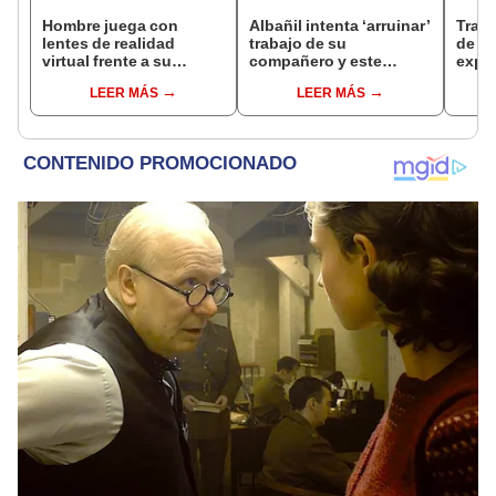
Hombre juega con
Albañil intenta ‘arruinar’
Trab
lentes de realidad
trabajo de su
de c
virtual frente a su
compañero y este
explo
televisor y ocurre lo
sorprende con su
jorna
LEER MÁS
LEER MÁS
peor [VIDEO]
respuesta
de cl
abur
humil