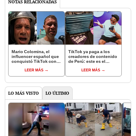
NOTAS RELACIONADAS
Mario Colomina, el
TikTok ya paga a los
influencer español que
creadores de contenido
conquistó TikTok con
de Perú: este es el
su pasión por el Perú:
monto que puedes
LEER MÁS
LEER MÁS
"Mi amor nació por la
llegar a cobrar por 1.000
gastronomía"
vistas
LO MÁS VISTO
LO ÚLTIMO