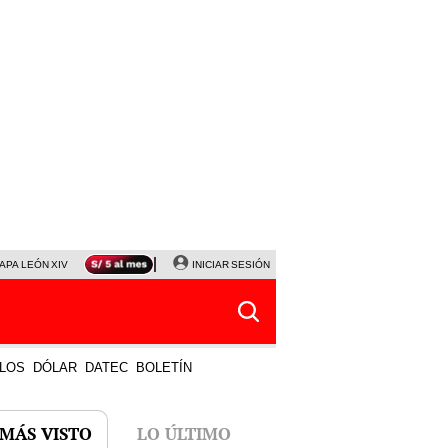
APA LEÓN XIV
NALDY SALDAÑA
INICIAR SESIÓN
LA BELLA LUZ
MAGALY MEDINA
HORÓS
LOS
DÓLAR
DATEC
BOLETÍN
 MÁS VISTO
LO ÚLTIMO