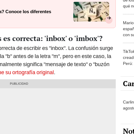
qué n
ca? Conoce los diferentes
si es 
país?
Mario
españ
con su
 es correcta: 'inbox' o 'imbox'?
amor 
gastr
orrecta de escribir es "inbox". La confusión surge
TikTo
 "b" antes de la letra "m", pero en este caso, la
cread
Perú:
inalmente significa "mensaje de texto" o "buzón
puede
e su ortografía original
.
1.000
Car
Carli
agost
No