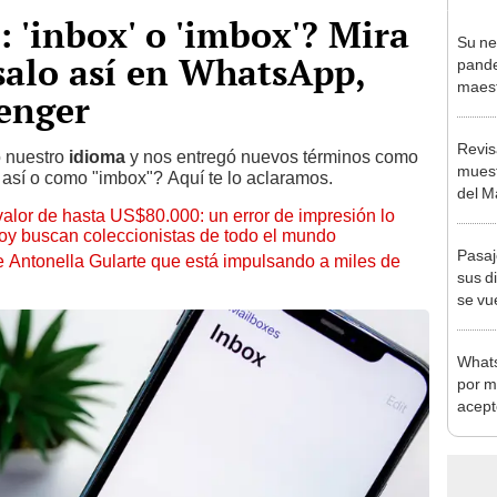
: 'inbox' o 'imbox'? Mira
Su ne
úsalo así en WhatsApp,
pande
maest
enger
para 
hijos
Revis
o nuestro
idioma
y nos entregó nuevos términos como
muest
o así o como "imbox"? Aquí te lo aclaramos.
del M
 valor de hasta US$80.000: un error de impresión lo
hoy buscan coleccionistas de todo el mundo
Pasaj
de Antonella Gularte que está impulsando a miles de
sus d
se vu
"Viaj
Whats
por m
aceptó
peculi