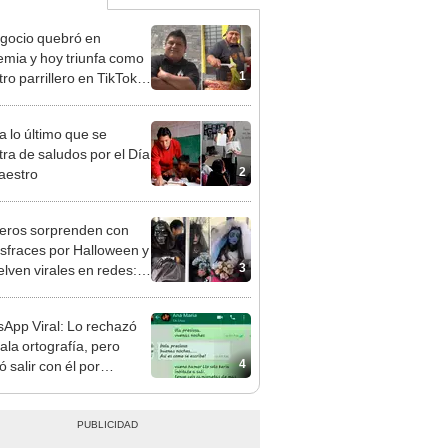
gocio quebró en
mia y hoy triunfa como
1
ro parrillero en TikTok
sacar adelante a sus 7
a lo último que se
ra de saludos por el Día
2
aestro
eros sorprenden con
isfraces por Halloween y
3
elven virales en redes:
e con susto asegurado"
App Viral: Lo rechazó
ala ortografía, pero
4
 salir con él por
ar detalle