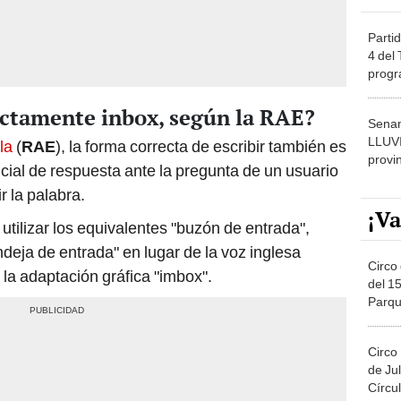
Partid
4 del
progr
dónde
ectamente inbox, según la RAE?
Senam
LLUV
la
(
RAE
), la forma correcta de escribir también es
provi
oficial de respuesta ante la pregunta de un usuario
r la palabra.
¡Va
tilizar los equivalentes "buzón de entrada",
deja de entrada" en lugar de la voz inglesa
Circo 
la adaptación gráfica "imbox".
del 15
Parqu
Migue
Circo
de Jul
Círcul