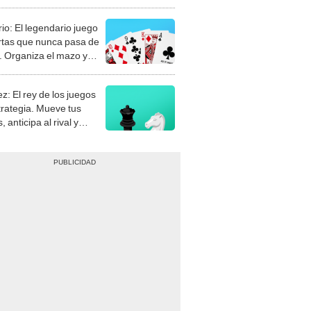
rio: El legendario juego
rtas que nunca pasa de
 Organiza el mazo y
stra tu habilidad.
z: El rey de los juegos
trategia. Mueve tus
, anticipa al rival y
gue el jaque mate.