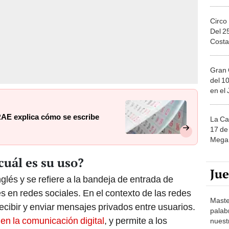
Circo
Del 2
Costa
Gran 
del 10
en el
RAE explica cómo se escribe
La Ca
17 de 
Mega 
cuál es su uso?
Ju
nglés y se refiere a la bandeja de entrada de
 en redes sociales. En el contexto de las redes
Maste
 recibir y enviar mensajes privados entre usuarios.
palab
en la comunicación digital
, y permite a los
nuest