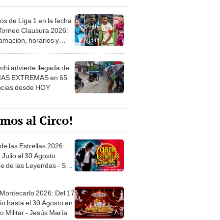
os de Liga 1 en la fecha
 Torneo Clausura 2026:
amación, horarios y
 ver
hi advierte llegada de
IAS EXTREMAS en 65
ncias desde HOY
mos al Circo!
de las Estrellas 2026:
 Julio al 30 Agosto.
e de las Leyendas - San
l
 Montecarlo 2026: Del 17
io hasta el 30 Agosto en
o Militar - Jesús María