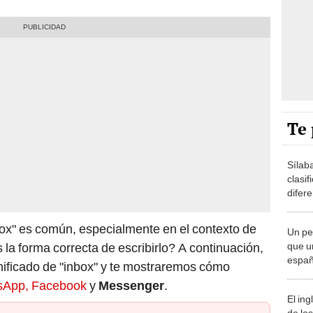
Te 
Sílab
clasi
difere
práct
box" es común, especialmente en el contexto de
Un pe
que u
s la forma correcta de escribirlo? A continuación,
españ
gnificado de "inbox" y te mostraremos cómo
acent
sApp, Facebook
y
Messenger
.
de un
El ing
de lo