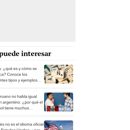
puede interesar
a: ¿qué es y cómo se
fica? Conoce los
ntes tipos y ejemplos
icos
ruano no habla igual
n argentino: ¿por qué el
ol tiene muchos
os y suena tan distinto
 país a otro?
lés no es el idioma oficial
s Estados Unidos: ¿por