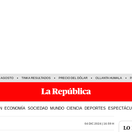
E AGOSTO
TINKA RESULTADOS
PRECIO DEL DÓLAR
OLLANTA HUMALA
P
N
ECONOMÍA
SOCIEDAD
MUNDO
CIENCIA
DEPORTES
ESPECTÁCU
04 Dic 2024 | 16:59 h
LO