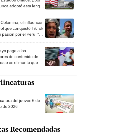
unca adoptó esta lengua
el más hablado en el
 Colomina, el influencer
ol que conquistó TikTok
 pasión por el Perú: "Mi
nació por la
onomía"
k ya paga a los
ores de contenido de
 este es el monto que
s llegar a cobrar por
 vistas
lincaturas
ncatura del jueves 6 de
o de 2026
tas Recomendadas