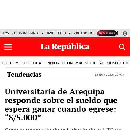
HOY
OLLANTA HUMALA
JANET TELLO
7 DE AGOSTO
TINKA RESULTADOS
LO ÚLTIMO
POLÍTICA
OPINIÓN
ECONOMÍA
SOCIEDAD
MUNDO
CIE
Tendencias
15 Nov 2023 | 20:07 h
Universitaria de Arequipa
responde sobre el sueldo que
espera ganar cuando egrese:
“S/5.000”