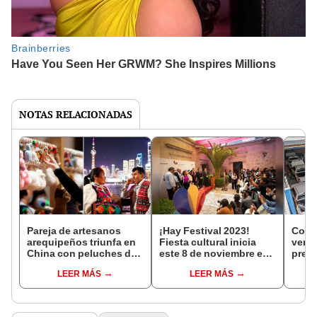
NOTAS RELACIONADAS
Pareja de artesanos
¡Hay Festival 2023!
Conso
arequipeños triunfa en
Fiesta cultural inicia
vend
China con peluches de
este 8 de noviembre en
preci
alpaca
Arequipa: ¿cuál es el
Gobi
LEER MÁS
LEER MÁS
cronograma?
Areq