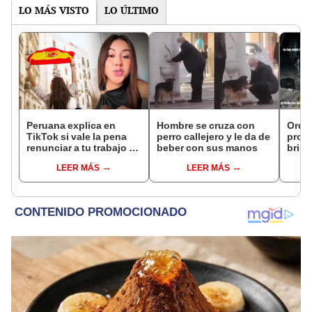
LO MÁS VISTO
LO ÚLTIMO
Peruana explica en
Hombre se cruza con
Orqu
TikTok si vale la pena
perro callejero y le da de
profe
renunciar a tu trabajo y
beber con sus manos
brind
dejar todo para irse a
en P
LEER MÁS
LEER MÁS
vivir a España: "Yo
es e
arriesgué"