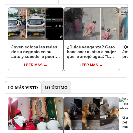
Joven coloca las redes
¿Dulce venganza? Gato
¡Qué 
de su negocio en su
hace caer al piso a mujer
Jóve
auto y sucede lo peor:
que le arrojó agua: “La
profe
"No hay mala
venganza del michi"
exam
LEER MÁS
LEER MÁS
publicidad"
"Pro
LO MÁS VISTO
LO ÚLTIMO
Gatit
perro
mueb
encue