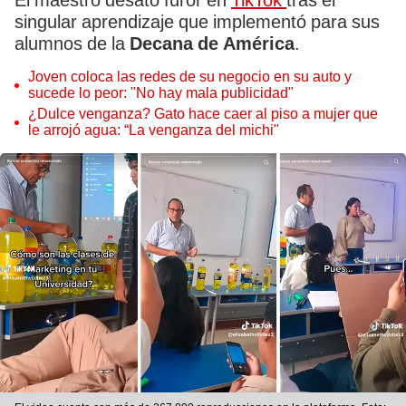
El maestro desató furor en
TikTok
tras el
singular aprendizaje que implementó para sus
alumnos de la
Decana de América
.
Joven coloca las redes de su negocio en su auto y
sucede lo peor: "No hay mala publicidad"
¿Dulce venganza? Gato hace caer al piso a mujer que
le arrojó agua: “La venganza del michi"