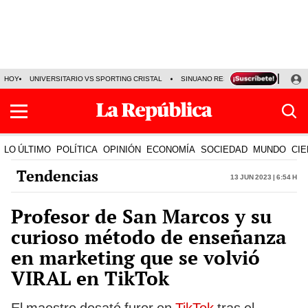
HOY
UNIVERSITARIO VS SPORTING CRISTAL
SINUANO RESULTADOS HOY
CA
LO ÚLTIMO
POLÍTICA
OPINIÓN
ECONOMÍA
SOCIEDAD
MUNDO
CIE
Tendencias
13 Jun 2023 | 6:54 h
Profesor de San Marcos y su
curioso método de enseñanza
en marketing que se volvió
VIRAL en TikTok