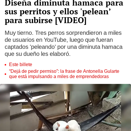
Diseña diminuta hamaca para
sus perritos y ellos 'pelean’
para subirse [VIDEO]
Muy tierno. Tres perros sorprendieron a miles
de usuarios en YouTube, luego que fueran
captados 'peleando’ por una diminuta hamaca
que su dueño les elaboró.
Este billete
“Dejá de pedir permiso”: la frase de Antonella Gularte
que está impulsando a miles de emprendedoras