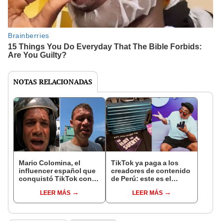
NOTAS RELACIONADAS
Mario Colomina, el
TikTok ya paga a los
influencer español que
creadores de contenido
conquistó TikTok con
de Perú: este es el
su pasión por el Perú:
monto que puedes
LEER MÁS
LEER MÁS
"Mi amor nació por la
llegar a cobrar por 1.000
gastronomía"
vistas