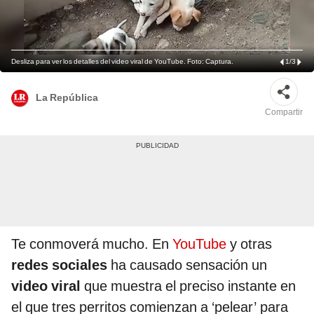
Desliza para ver los detalles del video viral de YouTube. Foto: Captura.
1
/
3
La República
Compartir
Te conmoverá mucho. En
YouTube
y otras
redes sociales
ha causado sensación un
video viral
que muestra el preciso instante en
el que tres perritos comienzan a ‘pelear’ para