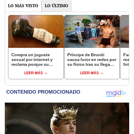
LO MÁS VISTO
LO ÚLTIMO
Compra un juguete
Príncipe de Brunéi
Faceb
sexual por internet y
causa furor en redes por
reacc
reclama porque su
su físico tras su llegada
fotos
envoltura fue indiscreta
a APEC Perú: "¿Por qué
falle
LEER MÁS
LEER MÁS
se casó y no me
esperó?"