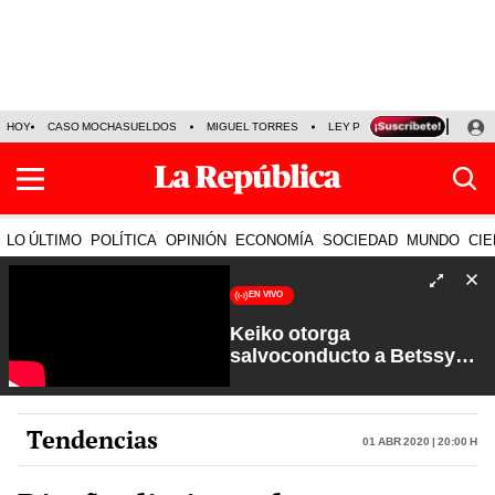
HOY
CASO MOCHASUELDOS
MIGUEL TORRES
LEY PULPÍN
PRECIO DEL
LO ÚLTIMO
POLÍTICA
OPINIÓN
ECONOMÍA
SOCIEDAD
MUNDO
CIE
EN VIVO
Keiko otorga
salvoconducto a Betssy
Chávez y renuevan
Petroperú | Sin Guion con
Rosa María Palacios
Tendencias
01 Abr 2020 | 20:00 h