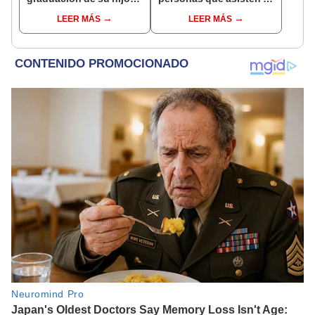
fallecido, quien estudió
su tienda
LEER MÁS
LEER MÁS
en la UNMSM: “Lo
lograste”