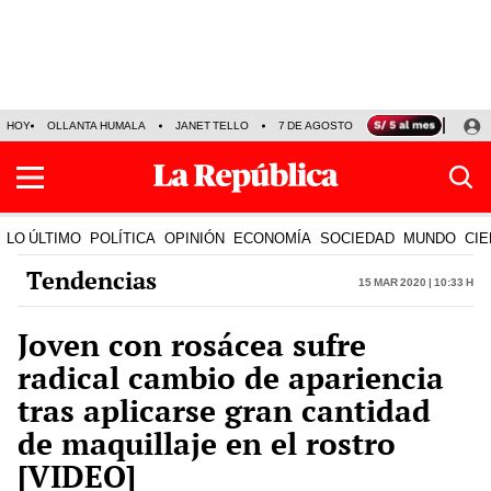
HOY
OLLANTA HUMALA
JANET TELLO
7 DE AGOSTO
TINKA RESULTADOS
LO ÚLTIMO
POLÍTICA
OPINIÓN
ECONOMÍA
SOCIEDAD
MUNDO
CIE
Tendencias
15 Mar 2020 | 10:33 h
Joven con rosácea sufre
radical cambio de apariencia
tras aplicarse gran cantidad
de maquillaje en el rostro
[VIDEO]