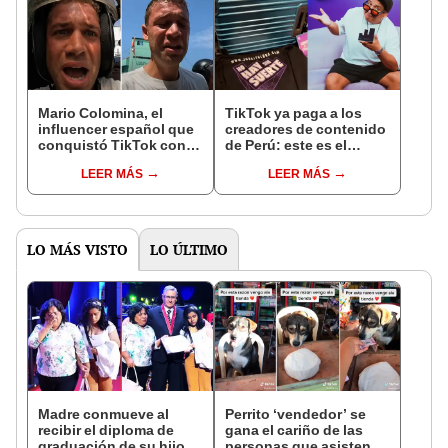
Mario Colomina, el
TikTok ya paga a los
influencer español que
creadores de contenido
conquistó TikTok con
de Perú: este es el
su pasión por el Perú:
monto que puedes
LEER MÁS
LEER MÁS
"Mi amor nació por la
llegar a cobrar por 1.000
gastronomía"
vistas
LO MÁS VISTO
LO ÚLTIMO
Madre conmueve al
Perrito ‘vendedor’ se
recibir el diploma de
gana el cariño de las
graduación de su hijo
personas que asisten a