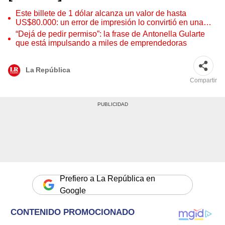
Este billete de 1 dólar alcanza un valor de hasta
US$80.000: un error de impresión lo convirtió en una
pieza única que hoy buscan coleccionistas de todo el
“Dejá de pedir permiso”: la frase de Antonella Gularte
mundo
que está impulsando a miles de emprendedoras
La República
Compartir
Prefiero a La República en
Google