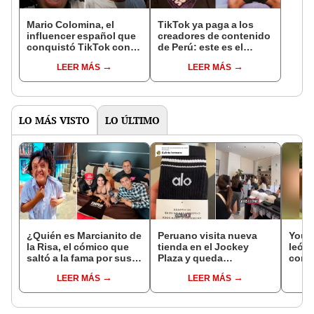
Mario Colomina, el
TikTok ya paga a los
influencer español que
creadores de contenido
conquistó TikTok con
de Perú: este es el
su pasión por el Perú:
monto que puedes
LEER MÁS
LEER MÁS
"Mi amor nació por la
llegar a cobrar por 1.000
gastronomía"
vistas
LO MÁS VISTO
LO ÚLTIMO
¿Quién es Marcianito de
Peruano visita nueva
YouTu
la Risa, el cómico que
tienda en el Jockey
león 
saltó a la fama por sus
Plaza y queda
consi
entretenidos sketches?
impactado al descubrir
más 
LEER MÁS
LEER MÁS
el costo de un par de
[VID
medias: “S/200”