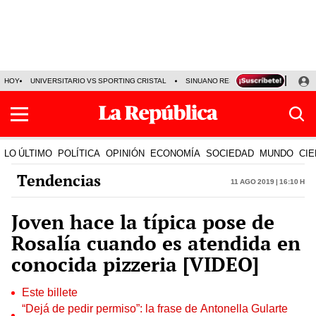
HOY
UNIVERSITARIO VS SPORTING CRISTAL
SINUANO RESULTADOS HOY
CA
LO ÚLTIMO
POLÍTICA
OPINIÓN
ECONOMÍA
SOCIEDAD
MUNDO
CIE
Tendencias
11 Ago 2019 | 16:10 h
Joven hace la típica pose de
Rosalía cuando es atendida en
conocida pizzeria [VIDEO]
Este billete
“Dejá de pedir permiso”: la frase de Antonella Gularte