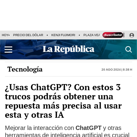
HOY
PRECIO DEL DÓLAR
KENJI FUJIMORI
PLAZA VEA
FERIADOS
KE
Tecnología
20 Ago 2024 | 8:38 h
¿Usas ChatGPT? Con estos 3
trucos podrás obtener una
repuesta más precisa al usar
esta y otras IA
Mejorar la interacción con
ChatGPT
y otras
herramientas de inteligencia artificial es crucial