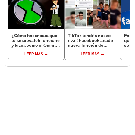
¿Cómo hacer para que
TikTok tendría nuevo
Face
tu smartwatch funcione
rival: Facebook añade
quie
y luzca como el Omnitrix
nueva función de
solic
de Ben 10?
‘videos cortos’ en
acep
LEER MÁS
LEER MÁS
teléfonos Android