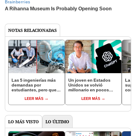
NOTAS RELACIONADAS
Las 5 ingenierías más
Un joven en Estados
La u
demandas por
Unidos se volvió
super
estudiantes, pero que
millonario en pocos
como
en 2027 serán las menos
días usando ChatGPT:
prest
LEER MÁS
LEER MÁS
pagadas, según la
solo invirtió 100 dólares
según
inteligencia artificial
artifi
LO MÁS VISTO
LO ÚLTIMO