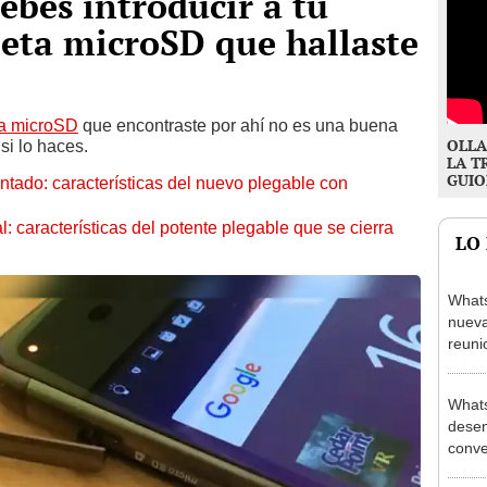
ebes introducir a tu
jeta microSD que hallaste
ta microSD
que encontraste por ahí no es una buena
OLLA
si lo haces.
LA T
GUIO
tado: características del nuevo plegable con
: características del potente plegable que se cierra
LO
Whats
nueva
reuni
famil
What
desen
conve
desde