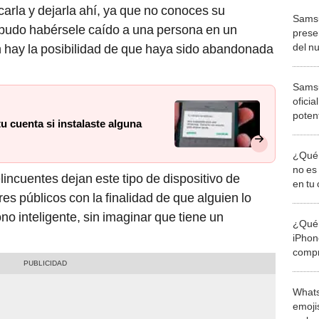
arla y dejarla ahí, ya que no conoces su
Samsu
 pudo habérsele caído a una persona en un
prese
del n
 hay la posibilidad de que haya sido abandonada
Snapd
Samsu
oficia
poten
 cuenta si instalaste alguna
por c
¿Qué 
no es
incuentes dejan este tipo de dispositivo de
en tu
s públicos con la finalidad de que alguien lo
ono inteligente, sin imaginar que tiene un
¿Qué 
iPhon
compr
usad
Whats
emojis