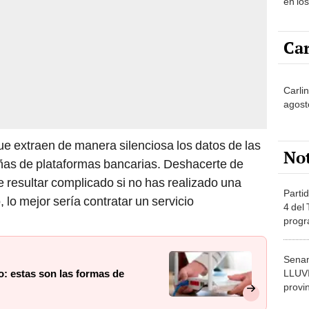
en lo
Car
Carli
agost
e extraen de manera silenciosa los datos de las
No
eñas de plataformas bancarias. Deshacerte de
 resultar complicado si no has realizado una
Partid
 lo mejor sería contratar un servicio
4 del
progr
dónde
Senam
LLUV
o: estas son las formas de
provi