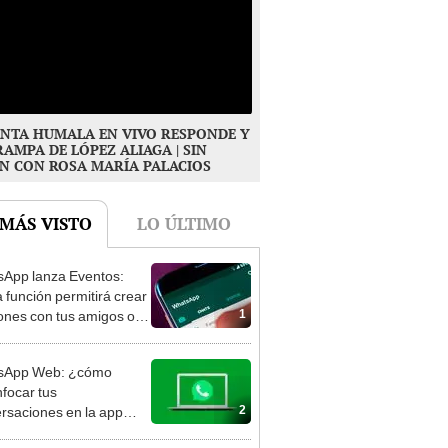
NTA HUMALA EN VIVO RESPONDE Y
RAMPA DE LÓPEZ ALIAGA | SIN
N CON ROSA MARÍA PALACIOS
 MÁS VISTO
LO ÚLTIMO
App lanza Eventos:
 función permitirá crear
1
ones con tus amigos o
iares
sApp Web: ¿cómo
focar tus
2
rsaciones en la app
 la computadora?