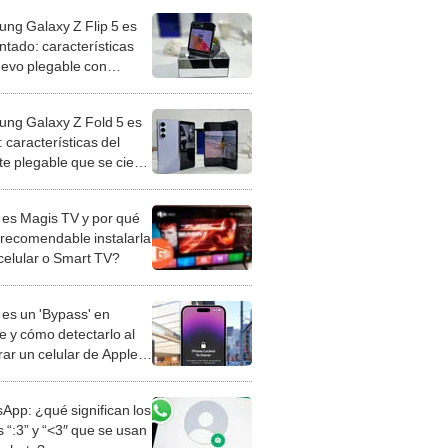
ng Galaxy Z Flip 5 es
ntado: características
uevo plegable con
ragon 8 Gen 2
ng Galaxy Z Fold 5 es
l: características del
te plegable que se cierra
ompleto
es Magis TV y por qué
 recomendable instalarla
 celular o Smart TV?
es un 'Bypass' en
e y cómo detectarlo al
ar un celular de Apple
o?
App: ¿qué significan los
 “:3” y “<3″ que se usan