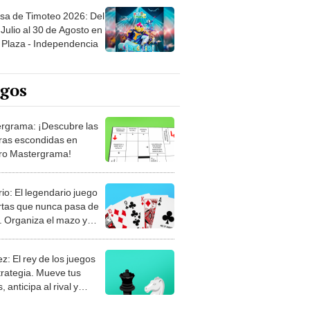
sa de Timoteo 2026: Del
Julio al 30 de Agosto en
Plaza - Independencia
egos
rgrama: ¡Descubre las
ras escondidas en
ro Mastergrama!
rio: El legendario juego
rtas que nunca pasa de
 Organiza el mazo y
stra tu habilidad.
z: El rey de los juegos
trategia. Mueve tus
, anticipa al rival y
gue el jaque mate.