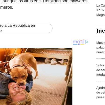
, aunque los virus en su totalidad son malwares,
La Ca
imeros.
17 de 
Mega 
ero a La República en
Ju
le
Maste
palab
nuest
Solita
de ca
moda.
demue
Ajedre
de es
piezas
consi