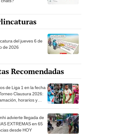
s chats?
lincaturas
ncatura del jueves 6 de
o de 2026
tas Recomendadas
os de Liga 1 en la fecha
 Torneo Clausura 2026:
amación, horarios y
 ver
hi advierte llegada de
IAS EXTREMAS en 65
ncias desde HOY