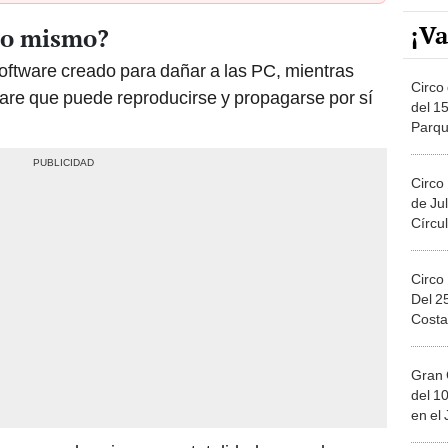
¡Va
 lo mismo?
software creado para dañar a las PC, mientras
Circo 
ware que puede reproducirse y propagarse por sí
del 15
Parqu
Migue
Circo
de Jul
Círcul
Circo
Del 2
Costa
Gran 
del 10
en el