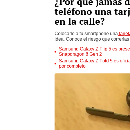
¿Por qué jamás d
teléfono una tar
en la calle?
Colocarle a tu smartphone una
tarje
idea. Conoce el riesgo que correrías 
Samsung Galaxy Z Flip 5 es presen
Snapdragon 8 Gen 2
Samsung Galaxy Z Fold 5 es oficial
por completo