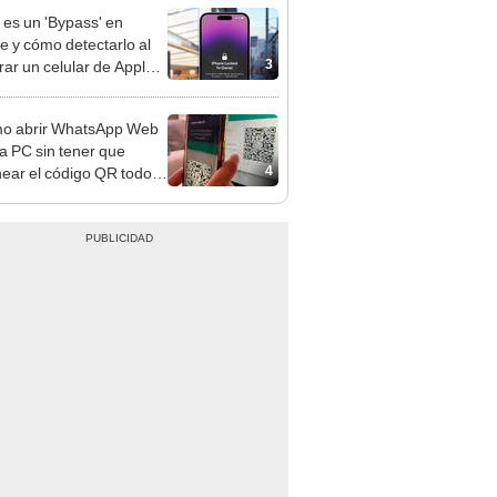
es un 'Bypass' en
e y cómo detectarlo al
3
ar un celular de Apple
o?
o abrir WhatsApp Web
a PC sin tener que
4
ear el código QR todo el
po?