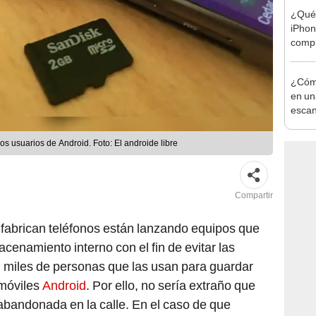
¿Qué 
iPhon
compr
usad
¿Cóm
en un
escan
tiem
os usuarios de Android. Foto: El androide libre
Compartir
 fabrican teléfonos están lanzando equipos que
namiento interno con el fin de evitar las
n miles de personas que las usan para guardar
 móviles
Android
. Por ello, no sería extraño que
abandonada en la calle. En el caso de que