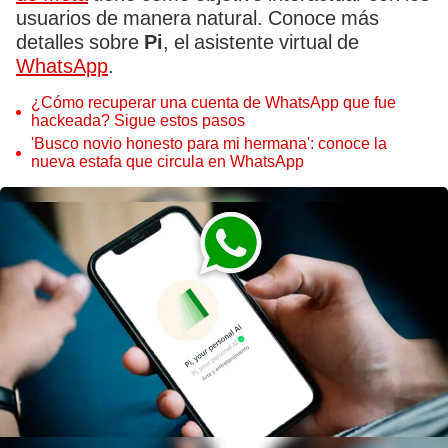
usuarios de manera natural. Conoce más
detalles sobre
Pi
, el asistente virtual de
WhatsApp
.
¿Cómo recuperar una cuenta de WhatsApp que fue
hackeada? Sigue estos pasos
'Busco novio honesto para mi hermana': conoce la
nueva estafa que circula en WhatsApp