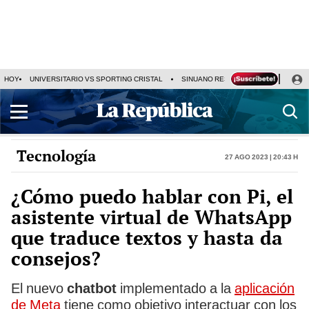
HOY
UNIVERSITARIO VS SPORTING CRISTAL
SINUANO RESULTADOS HOY
CA
Tecnología
27 Ago 2023 | 20:43 h
¿Cómo puedo hablar con Pi, el
asistente virtual de WhatsApp
que traduce textos y hasta da
consejos?
El nuevo
chatbot
implementado a la
aplicación
de Meta
tiene como objetivo interactuar con los