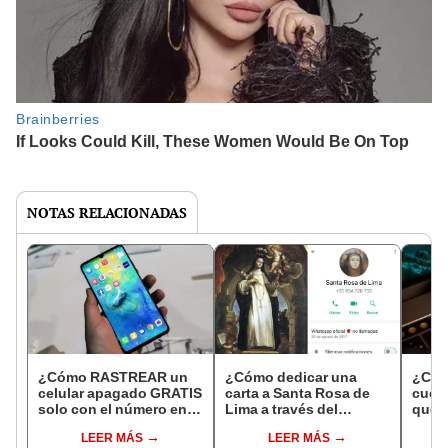
NOTAS RELACIONADAS
¿Cómo RASTREAR un
¿Cómo dedicar una
¿Cóm
celular apagado GRATIS
carta a Santa Rosa de
cuen
solo con el número en
Lima a través del
que 
Perú 2023?
WhatsApp?
Sigu
LEER MÁS
LEER MÁS