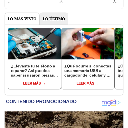
LO MÁS VISTO
LO ÚLTIMO
¿Llevaste tu teléfono a
¿Qué ocurre si conectas
¿Qué
reparar? Así puedes
una memoria USB al
insta
saber si usaron piezas
cargador del celular y lo
quier
originales o genéricas
enchufas a la corriente?
dure
LEER MÁS
LEER MÁS