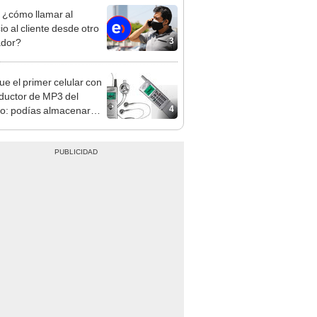
: ¿cómo llamar al
io al cliente desde otro
3
ador?
ue el primer celular con
ductor de MP3 del
4
: podías almacenar
 10 canciones