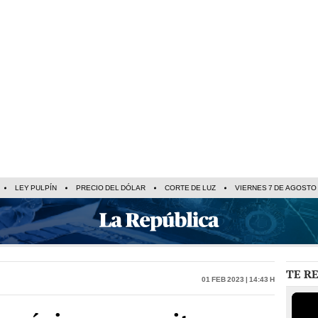
LEY PULPÍN
PRECIO DEL DÓLAR
CORTE DE LUZ
VIERNES 7 DE AGOSTO
TE R
01 Feb 2023 | 14:43 h