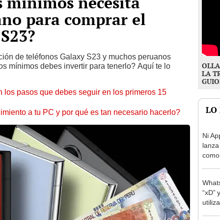
s mínimos necesita
ano para comprar el
 S23?
ión de teléfonos Galaxy S23 y muchos peruanos
OLLA
 mínimos debes invertir para tenerlo? Aquí te lo
LA T
GUIO
 los pasos que debes seguir en los primeros 15
LO
miento a tu PC y por qué es tan necesario hacerlo?
Ni Ap
lanza 
como 
inven
Whats
“xD” 
utili
mens