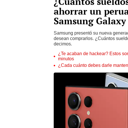
¿Cuántos sueldo
ahorrar un peru
Samsung Galaxy
Samsung presentó su nueva generac
desean comprarlos. ¿Cuántos sueldos
decimos.
¿Te acaban de hackear? Estos son
minutos
¿Cada cuánto debes darle manteni