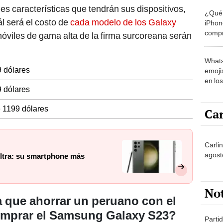
les características que tendrán sus dispositivos,
¿Qué 
l será el costo de
cada modelo de los Galaxy
iPhon
compr
óviles de gama alta de la firma surcoreana serán
usad
Whats
 dólares
emojis
en lo
 dólares
 1199 dólares
Car
Carlin
agost
ltra: su smartphone más
No
 que ahorrar un peruano con el
omprar el Samsung Galaxy S23?
Partid