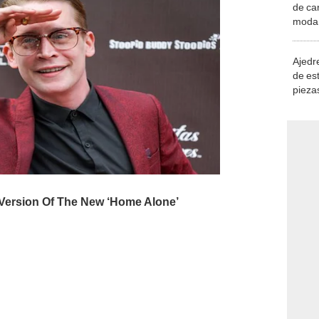
de ca
moda.
demue
Ajedre
de es
piezas
consi