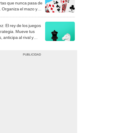
rtas que nunca pasa de
 Organiza el mazo y
stra tu habilidad.
z: El rey de los juegos
trategia. Mueve tus
, anticipa al rival y
gue el jaque mate.