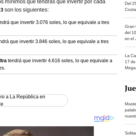
os mínimos que tendrás que invertir por cada
Del 2
23
son los siguientes:
Costa
ndrá que invertir 3.076 soles, lo que equivale a tres
Gran 
del 10
en el
ndrá que invertir 3.846 soles, lo que equivale a tres
La Ca
tra
tendrá que invertir 4.616 soles, lo que equivale a
17 de 
es.
Mega 
Ju
ero a La República en
le
Maste
palab
nuest
Solita