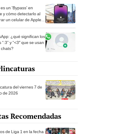
es un 'Bypass' en
e y cómo detectarlo al
ar un celular de Apple
o?
App: ¿qué significan los
 “:3” y “<3″ que se usan
s chats?
lincaturas
catura del viernes 7 de
o de 2026
tas Recomendadas
os de Liga 1 en la fecha