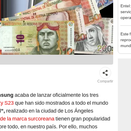
Entel
servic
oper
Este f
repro
mundo
hasta
Compartir
sung
acaba de lanzar oficialmente los tres
xy S23
que han sido mostrados a todo el mundo
d”,
realizado en la ciudad de Los Ángeles
 de la marca surcoreana
tienen gran popularidad
e todo, en nuestro país. Por ello, muchos