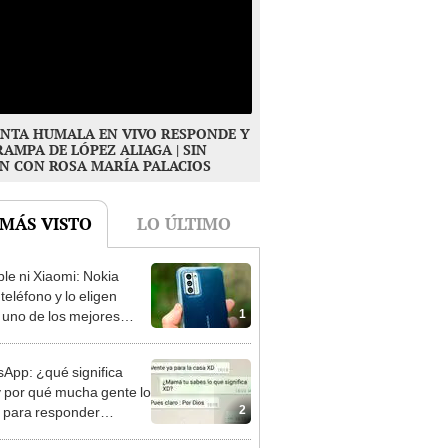
NTA HUMALA EN VIVO RESPONDE Y
RAMPA DE LÓPEZ ALIAGA | SIN
N CON ROSA MARÍA PALACIOS
 MÁS VISTO
LO ÚLTIMO
ple ni Xiaomi: Nokia
teléfono y lo eligen
1
uno de los mejores
tos del 2023
App: ¿qué significa
y por qué mucha gente lo
2
za para responder
ajes?