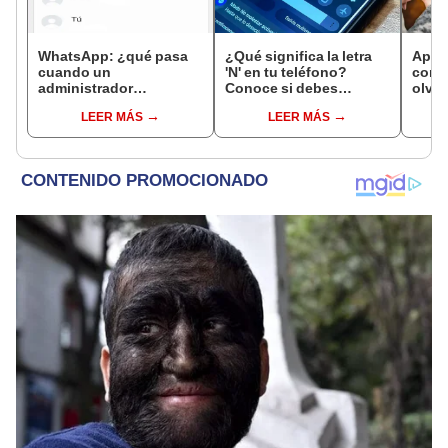
WhatsApp: ¿qué pasa
¿Qué significa la letra
Apren
cuando un
'N' en tu teléfono?
cont
administrador
Conoce si debes
olvid
abandona un grupo y
desactivarla o
celul
LEER MÁS
LEER MÁS
no tiene reemplazo?
mantenerla activada
hacer