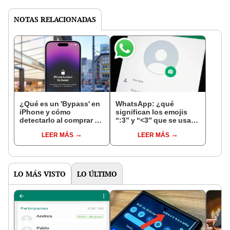
NOTAS RELACIONADAS
¿Qué es un 'Bypass' en
WhatsApp: ¿qué
iPhone y cómo
significan los emojis
detectarlo al comprar un
“:3” y “<3″ que se usan
celular de Apple usado?
en los chats?
LEER MÁS
LEER MÁS
LO MÁS VISTO
LO ÚLTIMO