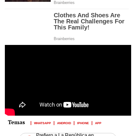
WHATSAPP
ANDROID
IPHONE
APP
Prefiero a La República en