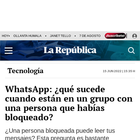
HOY
OLLANTA HUMALA
JANET TELLO
7 DE AGOSTO
TINKA RESULTADOS
Tecnología
15 Jun 2022 | 15:35 h
WhatsApp: ¿qué sucede
cuando están en un grupo con
una persona que habías
bloqueado?
¿Una persona bloqueada puede leer tus
mensajes? Esta pregunta es bastante