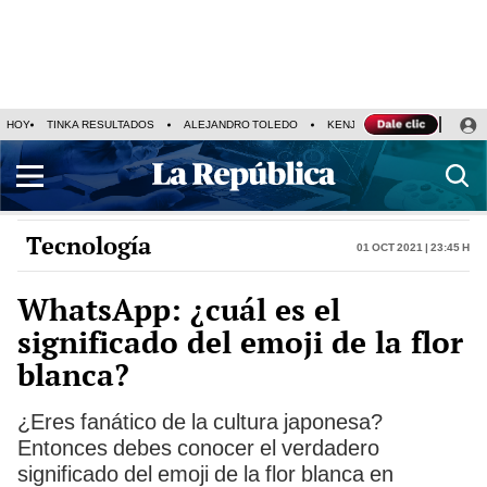
HOY
TINKA RESULTADOS
ALEJANDRO TOLEDO
KENJI FUJIMORI
PRECIO
Tecnología
01 Oct 2021 | 23:45 h
WhatsApp: ¿cuál es el
significado del emoji de la flor
blanca?
¿Eres fanático de la cultura japonesa?
Entonces debes conocer el verdadero
significado del emoji de la flor blanca en