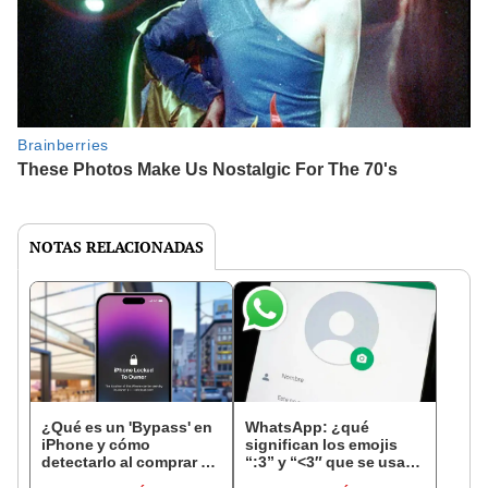
NOTAS RELACIONADAS
¿Qué es un 'Bypass' en
WhatsApp: ¿qué
iPhone y cómo
significan los emojis
detectarlo al comprar un
“:3” y “<3″ que se usan
celular de Apple usado?
en los chats?