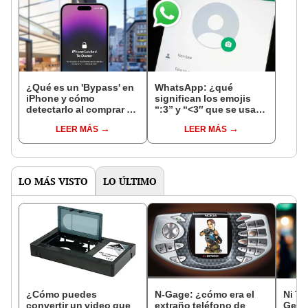
¿Qué es un 'Bypass' en
WhatsApp: ¿qué
iPhone y cómo
significan los emojis
detectarlo al comprar un
“:3” y “<3″ que se usan
celular de Apple usado?
en los chats?
LEER MÁS
LEER MÁS
LO MÁS VISTO
LO ÚLTIMO
¿Cómo puedes
N-Gage: ¿cómo era el
Ni Tr
convertir un video que
extraño teléfono de
GetC