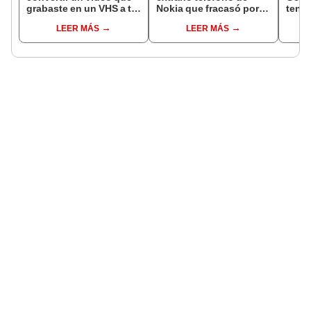
grabaste en un VHS a tu
Nokia que fracasó por
tener
PC?
ser incómodo y ‘feo’?
de l
LEER MÁS
LEER MÁS
conf