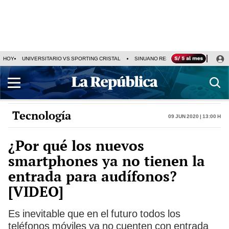
HOY
UNIVERSITARIO VS SPORTING CRISTAL
SINUANO RESULTADOS HOY
CA
Tecnología
09 Jun 2020 | 13:00 h
¿Por qué los nuevos
smartphones ya no tienen la
entrada para audífonos?
[VIDEO]
Es inevitable que en el futuro todos los
teléfonos móviles ya no cuenten con entrada