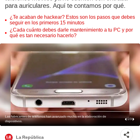
para auriculares. Aquí te contamos por qué.
¿Te acaban de hackear? Estos son los pasos que debes
seguir en los primeros 15 minutos
¿Cada cuánto debes darle mantenimiento a tu PC y por
qué es tan necesario hacerlo?
Las fabricantes de teléfonos han avanzado mucho en la elaboración de
1
/
3
dispositivos.
La República