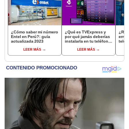
¿Cómo saber mi número
¿Qué es TVExpress y
¿Real
Entel en Perú?: guía
por qué jamás deberías
error
actualizada 2023
instalarla en tu teléfono
teléf
o Smart TV?
Aquí 
LEER MÁS
LEER MÁS