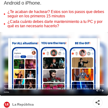
Android o iPhone.
¿Te acaban de hackear? Estos son los pasos que debes
seguir en los primeros 15 minutos
¿Cada cuánto debes darle mantenimiento a tu PC y por
qué es tan necesario hacerlo?
Descarga ambas aplicaciones gratuitas para Android y iPhone con los enlaces en la
1
/
5
nota.
La República