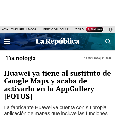
HOY
TINKA RESULTADOS
PRECIO DEL DÓLAR
7 DE AGOSTO
OLLANTA H
Tecnología
26 May 2020 | 21:40 h
Huawei ya tiene al sustituto de
Google Maps y acaba de
activarlo en la AppGallery
[FOTOS]
La fabricante Huawei ya cuenta con su propia
aplicación de mapas que incluye las funciones