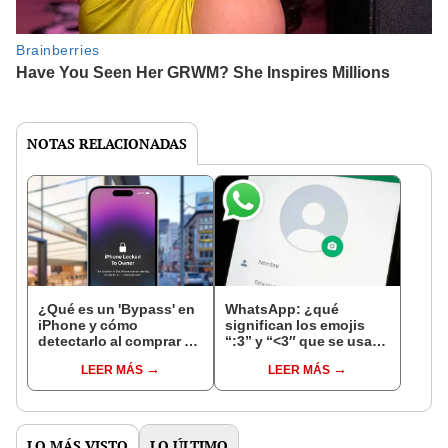
NOTAS RELACIONADAS
¿Qué es un 'Bypass' en
WhatsApp: ¿qué
iPhone y cómo
significan los emojis
detectarlo al comprar un
“:3” y “<3″ que se usan
celular de Apple usado?
en los chats?
LEER MÁS
LEER MÁS
LO MÁS VISTO
LO ÚLTIMO