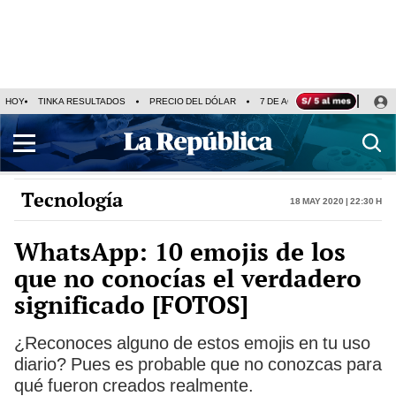
HOY
TINKA RESULTADOS
PRECIO DEL DÓLAR
7 DE AGOSTO
OLLANTA H
Tecnología
18 May 2020 | 22:30 h
WhatsApp: 10 emojis de los
que no conocías el verdadero
significado [FOTOS]
¿Reconoces alguno de estos emojis en tu uso
diario? Pues es probable que no conozcas para
qué fueron creados realmente.