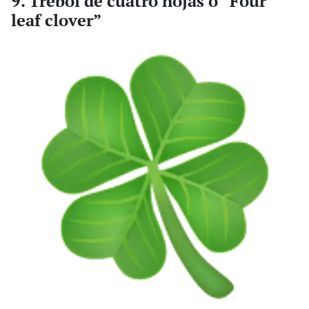
9. Trébol de cuatro hojas o “Four
leaf clover”