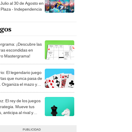
Julio al 30 de Agosto en
Plaza - Independencia
egos
rgrama: ¡Descubre las
ras escondidas en
ro Mastergrama!
rio: El legendario juego
rtas que nunca pasa de
 Organiza el mazo y
stra tu habilidad.
z: El rey de los juegos
trategia. Mueve tus
, anticipa al rival y
gue el jaque mate.