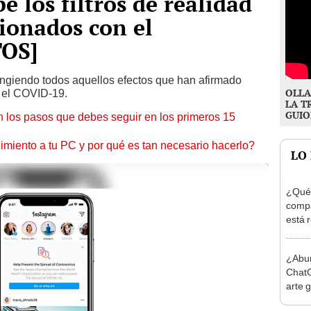
 los filtros de realidad
ionados con el
TOS]
ringiendo todos aquellos efectos que han afirmado
OLLA
r” el COVID-19.
LA T
GUIO
 los pasos que debes seguir en los primeros 15
miento a tu PC y por qué es tan necesario hacerlo?
LO
¿Qué 
compa
está 
ceniz
¿Abur
ChatG
arte 
estilo