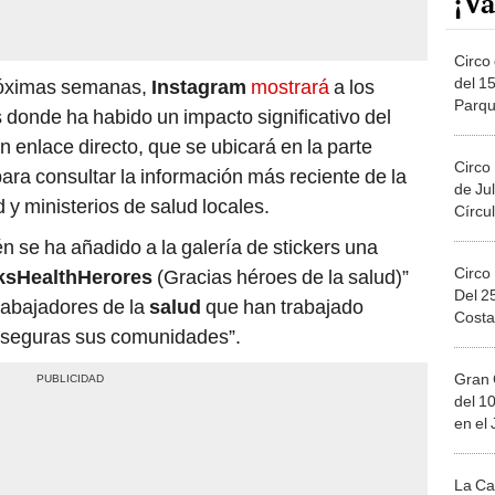
¡Va
Circo 
del 15
próximas semanas,
Instagram
mostrará
a los
Parqu
donde ha habido un impacto significativo del
Migue
 enlace directo, que se ubicará en la parte
Circo
 para consultar la información más reciente de la
de Jul
y ministerios de salud locales.
Círcul
én se ha añadido a la galería de stickers una
Circo
ksHealthHerores
(Gracias héroes de la salud)”
Del 2
rabajadores de la
salud
que han trabajado
Costa
 seguras sus comunidades”.
Gran 
del 10
en el
La Ca