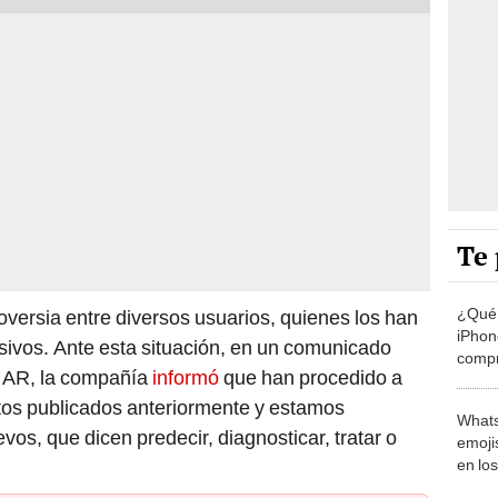
Te 
¿Qué 
versia entre diversos usuarios, quienes los han
iPhon
sivos. Ante esta situación, en un comunicado
compr
k AR, la compañía
informó
que han procedido a
usad
ectos publicados anteriormente y estamos
Whats
os, que dicen predecir, diagnosticar, tratar o
emojis
en lo