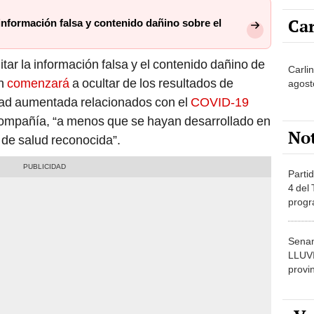
Car
nformación falsa y contenido dañino sobre el
tar la información falsa y el contenido dañino de
Carli
én
comenzará
a ocultar de los resultados de
agost
dad aumentada relacionados con el
COVID-19
a compañía, “a menos que se hayan desarrollado en
No
 de salud reconocida”.
Partid
4 del
progr
dónde
Senam
LLUV
provi