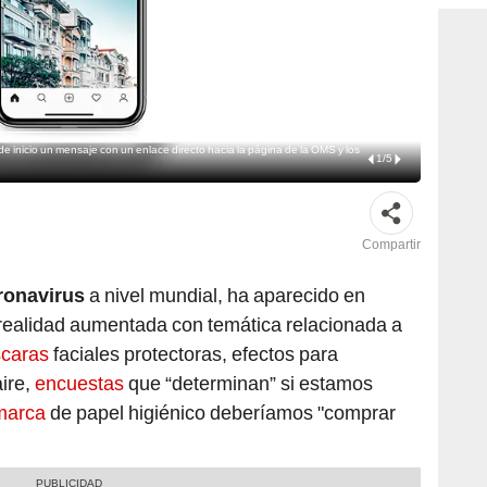
 de inicio un mensaje con un enlace directo hacia la página de la OMS y los
1
/
5
Compartir
ronavirus
a nivel mundial, ha aparecido en
e realidad aumentada con temática relacionada a
caras
faciales protectoras, efectos para
aire,
encuestas
que “determinan” si estamos
marca
de papel higiénico deberíamos "comprar