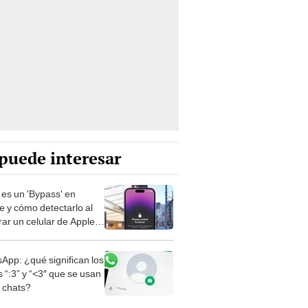
puede interesar
es un 'Bypass' en
e y cómo detectarlo al
ar un celular de Apple
o?
App: ¿qué significan los
 “:3” y “<3″ que se usan
s chats?