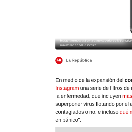
Instagram mostrará en la parte superior de la pantalla
ministerios de salud locales.
La República
En medio de la expansión del
co
Instagram
una serie de filtros d
la enfermedad, que incluyen
más
superponer virus flotando por el 
contagiados o no, e incluso
qué 
en pánico".