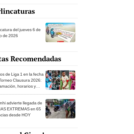
lincaturas
ncatura del jueves 6 de
o de 2026
tas Recomendadas
os de Liga 1 en la fecha
 Torneo Clausura 2026:
amación, horarios y
 ver
hi advierte llegada de
IAS EXTREMAS en 65
ncias desde HOY