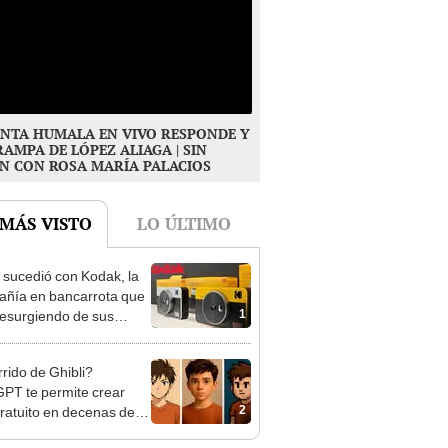
NTA HUMALA EN VIVO RESPONDE Y
RAMPA DE LÓPEZ ALIAGA | SIN
N CON ROSA MARÍA PALACIOS
 MÁS VISTO
LO ÚLTIMO
sucedió con Kodak, la
ñía en bancarrota que
1
resurgiendo de sus
as?
rido de Ghibli?
PT te permite crear
2
gratuito en decenas de
s