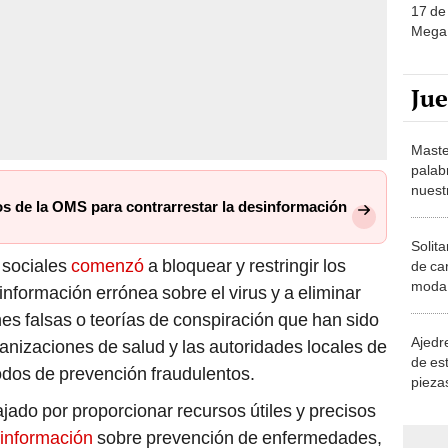
17 de 
Mega 
Ju
Maste
palab
nuest
os de la OMS para contrarrestar la desinformación
Solita
s sociales
comenzó
a bloquear y restringir los
de ca
moda.
 información errónea sobre el virus y a eliminar
demue
nes falsas o teorías de conspiración que han sido
Ajedre
ganizaciones de salud y las autoridades locales de
de es
odos de prevención fraudulentos.
piezas
consi
jado por proporcionar recursos útiles y precisos
información
sobre prevención de enfermedades,