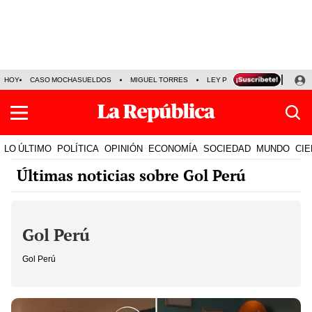
HOY
CASO MOCHASUELDOS
MIGUEL TORRES
LEY PULPÍN
PRECIO DEL
LO ÚLTIMO
POLÍTICA
OPINIÓN
ECONOMÍA
SOCIEDAD
MUNDO
CIE
Últimas noticias sobre Gol Perú
Gol Perú
Gol Perú