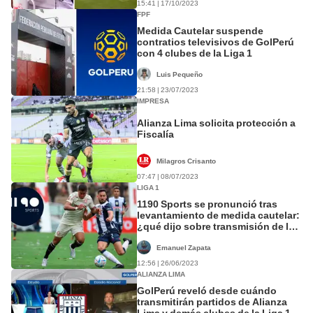
15:41 | 17/10/2023
FPF
Medida Cautelar suspende
contratios televisivos de GolPerú
con 4 clubes de la Liga 1
Luis Pequeño
21:58 | 23/07/2023
IMPRESA
Alianza Lima solicita protección a
Fiscalía
Milagros Crisanto
07:47 | 08/07/2023
LIGA 1
1190 Sports se pronunció tras
levantamiento de medida cautelar:
¿qué dijo sobre transmisión de la
Liga 1?
Emanuel Zapata
12:56 | 26/06/2023
ALIANZA LIMA
GolPerú reveló desde cuándo
transmitirán partidos de Alianza
Lima y demás clubes de la Liga 1