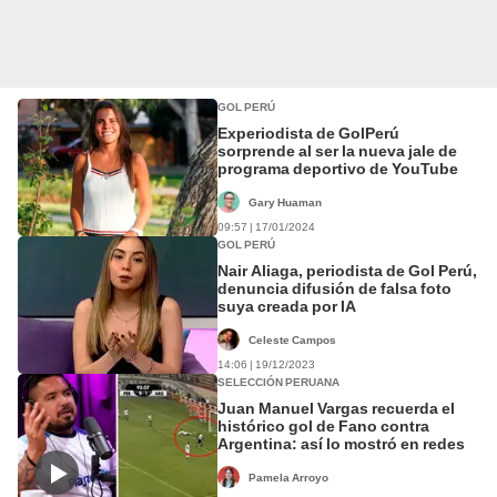
GOL PERÚ
Experiodista de GolPerú
sorprende al ser la nueva jale de
programa deportivo de YouTube
Gary Huaman
09:57 | 17/01/2024
GOL PERÚ
Nair Aliaga, periodista de Gol Perú,
denuncia difusión de falsa foto
suya creada por IA
Celeste Campos
14:06 | 19/12/2023
SELECCIÓN PERUANA
Juan Manuel Vargas recuerda el
histórico gol de Fano contra
Argentina: así lo mostró en redes
Pamela Arroyo