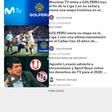
Movistar TV retira a GOLPERU tras
el fin de la Liga 1 en su señal y
cierra una etapa histórica en el
fútbol peruano
Luis Grimaldi
12:22 | 25/12/2025
GOL PERÚ
GOLPERU cierra su etapa en la
Liga 1 con una última transmisión
en el Callao tras 10 años de
cobertura
Luis Grimaldi
11:59 | 17/11/2025
UNIVERSITARIO DE DEPORTES
Agustín Lozano advierte a
Universitario y Sport Boys sobre
los derechos de TV para el 2026:
“Tienen que alinearse con la FPF”
Fabrizio Jáuregui
09:42 | 06/11/2025