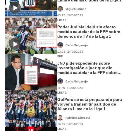
Miguel Salinas
03:15 | 26/06/2023
LIGA 1
Poder Judicial dejó sin efecto
medida cautelar de la FPF sobre
derechos de TV de la Liga 1
Carlo Melgarejo
13:08 | 24/06/2023
FPF
JNJ pide expediente sobre
investigación a juez que dio
medida cautelar a la FPF sobre
derechos de TV
Carlo Melgarejo
11:25 | 18/06/2023
LIGA 1
GolPerú se está preparando para
volver a transmitir partidos de
Alianza Lima en la Liga 1
Fabrizio Jáuregui
16:49 | 19/04/2023
LIGA 1