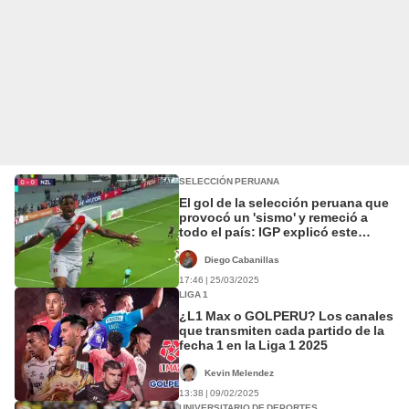
SELECCIÓN PERUANA
El gol de la selección peruana que
provocó un 'sismo' y remeció a
todo el país: IGP explicó este
sorprendente hecho
Diego Cabanillas
17:46 | 25/03/2025
LIGA 1
¿L1 Max o GOLPERU? Los canales
que transmiten cada partido de la
fecha 1 en la Liga 1 2025
Kevin Melendez
13:38 | 09/02/2025
UNIVERSITARIO DE DEPORTES