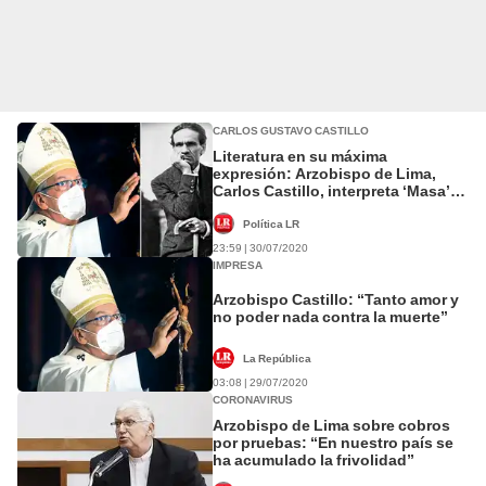
CARLOS GUSTAVO CASTILLO
Literatura en su máxima
expresión: Arzobispo de Lima,
Carlos Castillo, interpreta ‘Masa’
de César Vallejo [VIDEO]
Política LR
23:59 | 30/07/2020
IMPRESA
Arzobispo Castillo: “Tanto amor y
no poder nada contra la muerte”
La República
03:08 | 29/07/2020
CORONAVIRUS
Arzobispo de Lima sobre cobros
por pruebas: “En nuestro país se
ha acumulado la frivolidad”