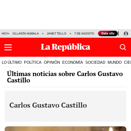
HOY
OLLANTA HUMALA
JANET TELLO
7 DE AGOSTO
TINKA RESULTADOS
LO ÚLTIMO
POLÍTICA
OPINIÓN
ECONOMÍA
SOCIEDAD
MUNDO
CIE
Últimas noticias sobre Carlos Gustavo
Castillo
Carlos Gustavo Castillo