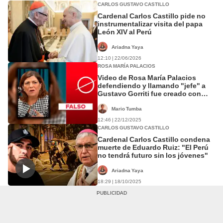
CARLOS GUSTAVO CASTILLO
Cardenal Carlos Castillo pide no
instrumentalizar visita del papa
León XIV al Perú
Ariadna Yaya
12:10 | 22/06/2026
ROSA MARÍA PALACIOS
Video de Rosa María Palacios
defendiendo y llamando "jefe" a
Gustavo Gorriti fue creado con
inteligencia artificial
Mario Tumba
12:46 | 22/12/2025
CARLOS GUSTAVO CASTILLO
Cardenal Carlos Castillo condena
muerte de Eduardo Ruiz: "El Perú
no tendrá futuro sin los jóvenes"
Ariadna Yaya
18:29 | 18/10/2025