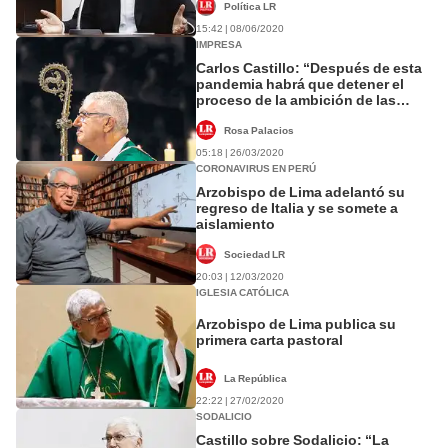
Política LR
15:42 | 08/06/2020
IMPRESA
Carlos Castillo: “Después de esta
pandemia habrá que detener el
proceso de la ambición de las
finanzas”
Rosa Palacios
05:18 | 26/03/2020
CORONAVIRUS EN PERÚ
Arzobispo de Lima adelantó su
regreso de Italia y se somete a
aislamiento
Sociedad LR
20:03 | 12/03/2020
IGLESIA CATÓLICA
Arzobispo de Lima publica su
primera carta pastoral
La República
22:22 | 27/02/2020
SODALICIO
Castillo sobre Sodalicio: “La