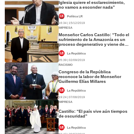
Iglesia quiere el esclarecimiento,
no vamos a esconder nada”
Política LR
16:34 | 15/12/2019
IMPRESA
Monseñor Carlos Castillo: “Todo el
sufrimiento de la Amazonía es un
proceso degenerativo y viene de
las ciudades”
La República
05:39 | 02/09/2019
RACISMO
Congreso de la República
reconoce la labor de Monseñor
Guillermo Elías Millares
La República
19:24 | 07/08/2019
IMPRESA
Castillo: “El país vive aún tiempos
de oscuridad”
La República