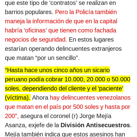
que este tipo de ‘contratos’ se realizan en
barrios populares.
Pero la Policía también
maneja la información de que en la capital
habría ‘oficinas’ que tienen como fachada
negocios de seguridad.
En estos lugares
estarían operando delincuentes extranjeros
que matan “por un sencillo”.
“Hasta hace unos cinco años un sicario
peruano podía cobrar 10.000, 20.000 o 50.000
soles, dependiendo del cliente y el ‘paciente’
(víctima).
Ahora
hay delincuentes venezolanos
que matan en el país por 500 soles y hasta por
200″,
asegura el coronel (r) Jorge Mejía
Asanza, exjefe de la
División Antisecuestros
.
Mejía también indica que estos asesinos han