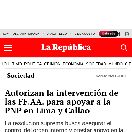
HOY
OLLANTA HUMALA
JANET TELLO
7 DE AGOSTO
TINKA RESULTADOS
LO ÚLTIMO
POLÍTICA
OPINIÓN
ECONOMÍA
SOCIEDAD
MUNDO
CIE
Sociedad
02 Nov 2021 | 23:09 h
Autorizan la intervención de
las FF.AA. para apoyar a la
PNP en Lima y Callao
La resolución suprema busca asegurar el
control del orden interno y prestar apoyo en la