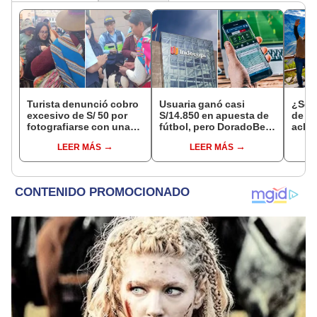
Turista denunció cobro
Usuaria ganó casi
¿Se t
excesivo de S/ 50 por
S/14.850 en apuesta de
de a
fotografiarse con una
fútbol, pero DoradoBet
aclar
alpaca en Cusco y
se negó a pagar:
largo
LEER MÁS
LEER MÁS
Serenazgo recuperó el
Indecopi multó a la
del 6
dinero
empresa con más de S/
19.000