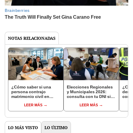
NOTAS RELACIONADAS
¿Cómo saber si una
Elecciones Regionales
¿Cóm
persona contrajo
y Municipales 2026:
denun
matrimonio civil en
consulta con tu DNI si
con 
Reniec?
fuiste elegido miembro
LEER MÁS
LEER MÁS
de mesa para este 4 de
octubre en el link oficial
de la ONPE
LO MÁS VISTO
LO ÚLTIMO