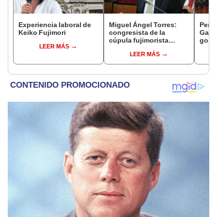
Experiencia laboral de
Miguel Ángel Torres:
Perfi
Keiko Fujimori
congresista de la
Gabin
cúpula fujimorista
gobi
LEER MÁS
controlará el primer año
Fujim
LEER MÁS
del Senado