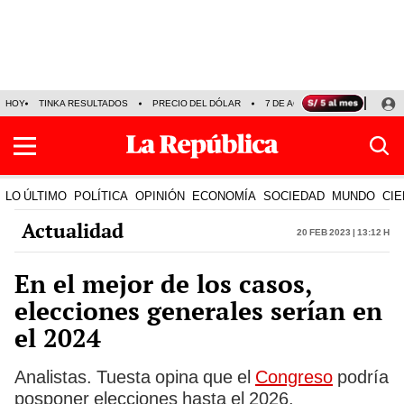
HOY
TINKA RESULTADOS
PRECIO DEL DÓLAR
7 DE AGOSTO
OLLANTA H
LO ÚLTIMO
POLÍTICA
OPINIÓN
ECONOMÍA
SOCIEDAD
MUNDO
CIE
Actualidad
20 Feb 2023 | 13:12 h
En el mejor de los casos,
elecciones generales serían en
el 2024
Analistas. Tuesta opina que el
Congreso
podría
posponer elecciones hasta el 2026.