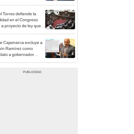
e deja sacar la vuelta"
l Torres defiende la
alidad en el Congreso
3
e a proyecto de ley que
ea la presencialidad
e Cajamarca excluye a
uín Ramírez como
4
dato a gobernador
nal por ocultar sentencia