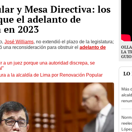
ar y Mesa Directiva: los
que el adelanto de
a en 2023
so,
José Williams
, no extendió el plazo de la legislatura;
OLLA
 una reconsideración para obstruir el
adelanto de
LA T
GUIO
tuir a un juez porque una autoridad discrepa, se
l”
LO
ura a la alcaldía de Lima por Renovación Popular
Más d
alcal
renun
reele
Norma
reele
López