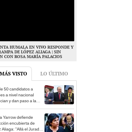
NTA HUMALA EN VIVO RESPONDE Y
RAMPA DE LÓPEZ ALIAGA | SIN
N CON ROSA MARÍA PALACIOS
 MÁS VISTO
LO ÚLTIMO
e 50 candidatos a
des a nivel nacional
1
cian y dan paso a la
cción encubierta
 Yarrow defiende
cción encubierta de
2
 Aliaga: "Allá el Jurado