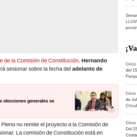
dónde
Senam
LLUV
provi
¡Va
te de la Comisión de Constitución
,
Hernando
Circo 
drá sesionar sobre la fecha del
adelanto de
del 15
Parqu
Migue
Circo
de Jul
as elecciones generales se
Círcul
Circo
 Pleno no remite el proyecto a la Comisión de
Del 2
sionar. La comisión de Constitución está en
Costa