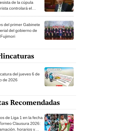
esista de la cúpula
rista controlará el
r año del Senado
les del primer Gabinete
erial del gobierno de
 Fujimori
lincaturas
ncatura del jueves 6 de
o de 2026
tas Recomendadas
os de Liga 1 en la fecha
 Torneo Clausura 2026:
amación, horarios y