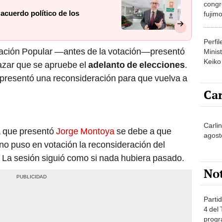
congr
acuerdo político de los
fujimo
prime
Perfi
vación Popular —antes de la votación—presentó
Minist
Keiko
azar que se apruebe el
adelanto de elecciones
.
o presentó una reconsideración para que vuelva a
Car
Carli
a que presentó
Jorge Montoya
se debe a que
agost
 no puso en votación la reconsideración del
. La sesión siguió como si nada hubiera pasado.
No
Partid
4 del
progr