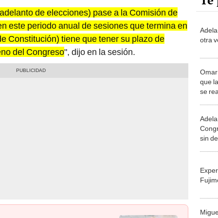
Te 
(adelanto de elecciones) pase a la Comisión de
en este periodo anual de sesiones que termina en
Adela
e Constitución) tiene que tener su plazo de
otra v
Pleno del Congreso
", dijo en la sesión.
Omar C
que l
se rea
Adela
Congr
sin d
Exper
Fujim
Migue