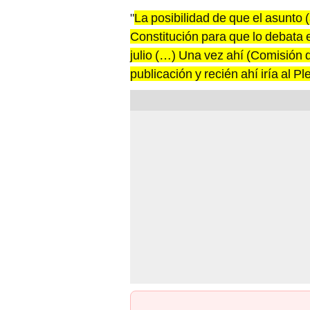
"
La posibilidad de que el asunto 
Constitución para que lo debata 
julio (…) Una vez ahí (Comisión d
publicación y recién ahí iría al 