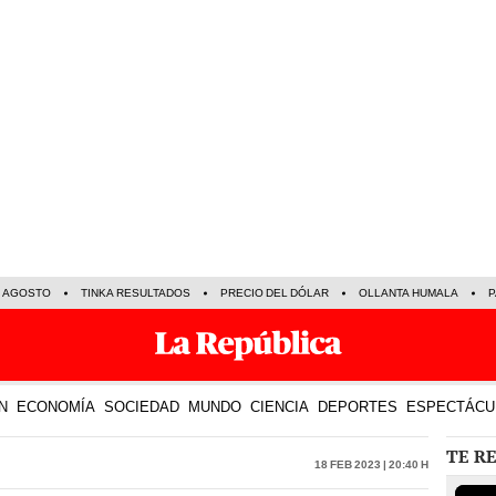
E AGOSTO
TINKA RESULTADOS
PRECIO DEL DÓLAR
OLLANTA HUMALA
P
N
ECONOMÍA
SOCIEDAD
MUNDO
CIENCIA
DEPORTES
ESPECTÁCU
TE R
18 Feb 2023 | 20:40 h