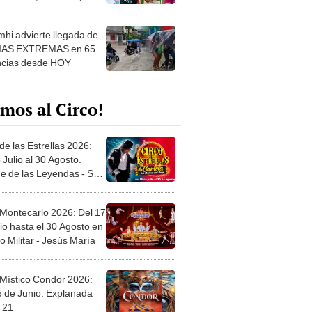
 ver
hi advierte llegada de
IAS EXTREMAS en 65
ncias desde HOY
mos al Circo!
de las Estrellas 2026:
 Julio al 30 Agosto.
e de las Leyendas - San
l
 Montecarlo 2026: Del 17
io hasta el 30 Agosto en
o Militar - Jesús María
 Místico Condor 2026:
5 de Junio. Explanada
 21