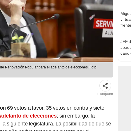
que s
Migue
virtu
frent
plant
JEE d
Joaq
candi
regio
de Renovación Popular para el adelanto de elecciones. Foto:
Compartir
on 69 votos a favor, 35 votos en contra y siete
adelanto de elecciones
; sin embargo, la
la siguiente legislatura. La posibilidad de que se