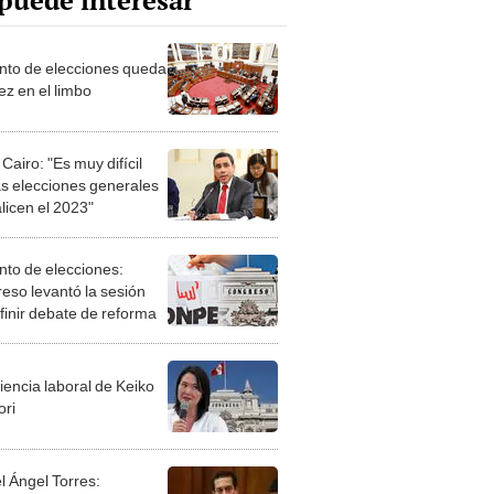
puede interesar
nto de elecciones queda
ez en el limbo
airo: "Es muy difícil
as elecciones generales
licen el 2023"
nto de elecciones:
eso levantó la sesión
efinir debate de reforma
iencia laboral de Keiko
ori
l Ángel Torres: