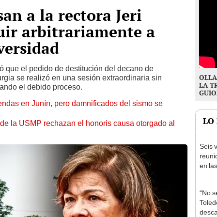
an a la rectora Jeri
ir arbitrariamente a
versidad
que el pedido de destitución del decano de
OLLA
rgia se realizó en una sesión extraordinaria sin
LA T
rando el debido proceso.
GUIO
endas en Junín, pero damnificados del sismo se
LO
 de la USMP rechazan el honoris causa otorgado al
Seis v
reuni
en la
presi
Junín
“No s
Toledo
desca