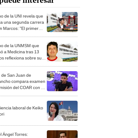
puede interesar
o de la UNI revela que
ia una segunda carrera
n Marcos: "El primer
re fue difícil"
no de la UNMSM que
só a Medicina tras 13
os reflexiona sobre su
so de admisión: "Ha sido
ino largo y difícil"
 de San Juan de
ancho compara examen
misión del COAR con el
 UNMSM: "Teníamos 12
iencia laboral de Keiko
ori
l Ángel Torres: