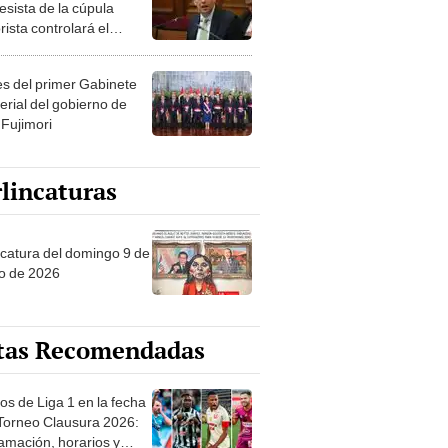
esista de la cúpula
rista controlará el
r año del Senado
les del primer Gabinete
erial del gobierno de
 Fujimori
lincaturas
ncatura del domingo 9 de
o de 2026
tas Recomendadas
os de Liga 1 en la fecha
 Torneo Clausura 2026:
amación, horarios y