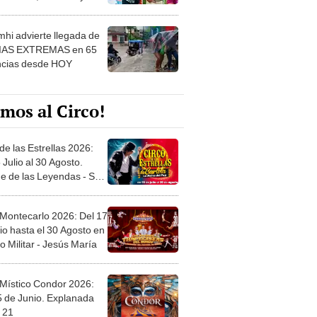
 ver
hi advierte llegada de
IAS EXTREMAS en 65
ncias desde HOY
mos al Circo!
de las Estrellas 2026:
 Julio al 30 Agosto.
e de las Leyendas - San
l
 Montecarlo 2026: Del 17
io hasta el 30 Agosto en
o Militar - Jesús María
 Místico Condor 2026:
5 de Junio. Explanada
 21