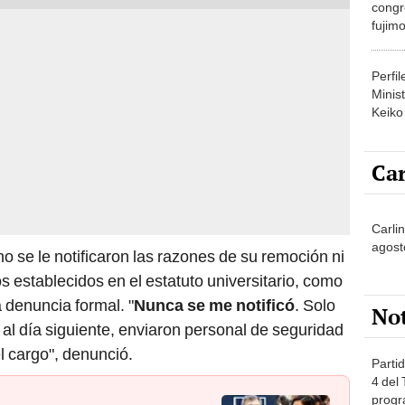
congr
fujimo
prime
Perfi
Minist
Keiko
Car
Carli
agost
o se le notificaron las razones de su remoción ni
s establecidos en el estatuto universitario, como
 denuncia formal. "
Nunca se me notificó
. Solo
No
, al día siguiente, enviaron personal de seguridad
l cargo", denunció.
Partid
4 del
progr