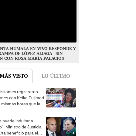
NTA HUMALA EN VIVO RESPONDE Y
RAMPA DE LÓPEZ ALIAGA | SIN
N CON ROSA MARÍA PALACIOS
 MÁS VISTO
LO ÚLTIMO
isitantes registraron
ones con Keiko Fujimori
1
s mismas horas que la
denta se encontraba en
e puede indultar a
”: Ministro de Justicia
2
rta beneficio para el