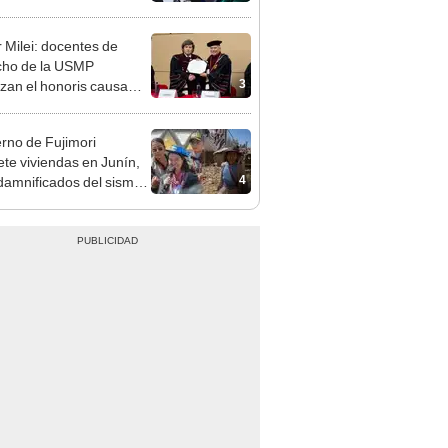
ndatario
r Milei: docentes de
cho de la USMP
3
zan el honoris causa
ado al presidente de
tina
rno de Fujimori
te viviendas en Junín,
4
damnificados del sismo
jan por la lentitud