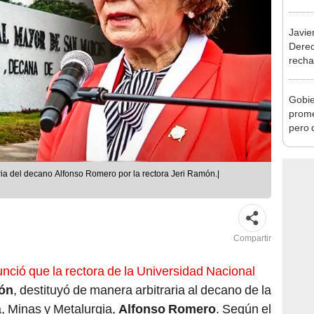
exma
Javie
Dere
recha
otorg
Argen
Gobie
prome
pero 
se que
ia del decano Alfonso Romero por la rectora Jeri Ramón.|
Compartir
nció que la rectora de la Universidad Nacional
ón
, destituyó de manera arbitraria al decano de la
, Minas y Metalurgia,
Alfonso Romero
. Según el