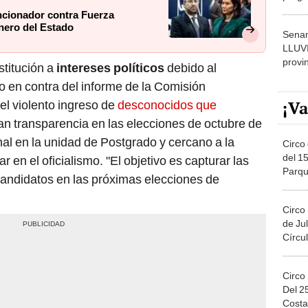
dónde
ncionador contra Fuerza
inero del Estado
Senam
LLUV
provi
stitución a
intereses políticos
debido al
 en contra del informe de la Comisión
¡Va
el violento ingreso de
desconocidos que
an transparencia en las elecciones de octubre de
al en la unidad de Postgrado y cercano a la
Circo 
del 15
 en el oficialismo. "El objetivo es capturar las
Parqu
candidatos en las próximas elecciones de
Migue
Circo
de Jul
Círcul
Circo
Del 2
Costa