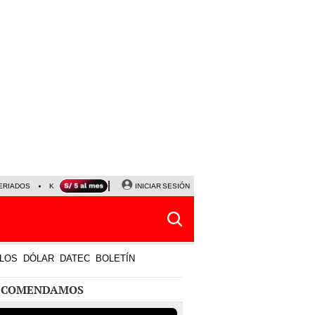
ERIADOS
KEIKO FUJIMORI
NALDY SALDAÑA
INICIAR SESIÓN
JAVIER MILEI
PARTIDOS DE
LOS
DÓLAR
DATEC
BOLETÍN
ECOMENDAMOS