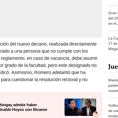
Gran 
del 10
en el
La Ca
ación del nuevo decano, realizada directamente
17 de 
Mega 
mbrado a una persona que no cumple con los
el reglamento, en caso de vacancia, debe asumir
Ju
r grado de la facultad, pero este designado no
ndicó. Asimismo, Romero adelantó que ha
 para cuestionar la resolución rectoral y no
Maste
palab
nuest
hingay admite haber
Solita
alcalde Hoyos con Nicanor
de ca
moda.