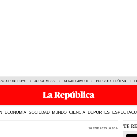
A VS SPORT BOYS
JORGE MESSI
KENJI FUJIMORI
PRECIO DEL DÓLAR
F
N
ECONOMÍA
SOCIEDAD
MUNDO
CIENCIA
DEPORTES
ESPECTÁCU
TE R
16 Ene 2025 | 6:00 h