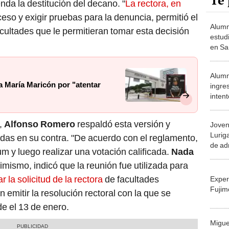
Te 
enda la destitución del decano. "
La rectora, en
eso y exigir pruebas para la denuncia, permitió el
Alumn
 facultades que le permitieran tomar esta decisión
estud
en Sa
semest
Alum
a María Maricón por "atentar
ingre
intent
proce
un cam
,
Alfonso Romero
respaldó esta versión y
Joven
Lurig
tidas en su contra. "De acuerdo con el reglamento,
de ad
um y luego realizar una votación calificada.
Nada
de la
simismo, indicó que la reunión fue utilizada para
años"
car la solicitud de la rectora
de facultades
Exper
Fujim
n emitir la resolución rectoral con la que se
e el 13 de enero.
Migue