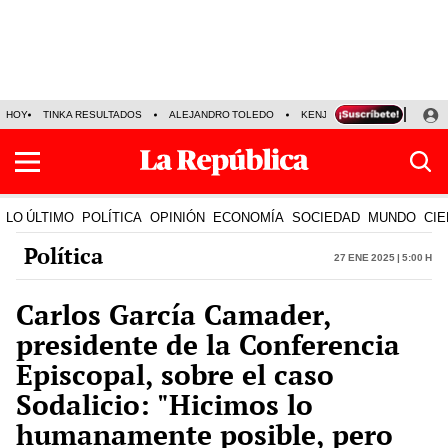
HOY
TINKA RESULTADOS
ALEJANDRO TOLEDO
KENJI FUJIMORI
PRECIO
LO ÚLTIMO
POLÍTICA
OPINIÓN
ECONOMÍA
SOCIEDAD
MUNDO
CIE
Política
27 Ene 2025 | 5:00 h
Carlos García Camader,
presidente de la Conferencia
Episcopal, sobre el caso
Sodalicio: "Hicimos lo
humanamente posible, pero