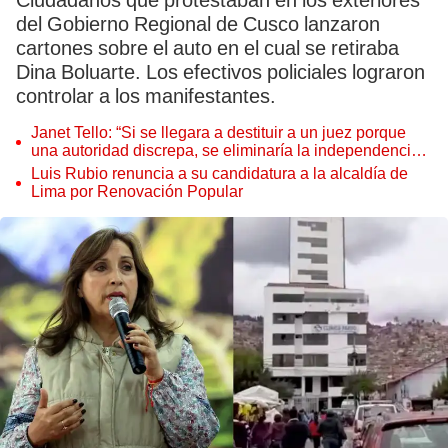
Ciudadanos que protestaban en los exteriores
del Gobierno Regional de Cusco lanzaron
cartones sobre el auto en el cual se retiraba
Dina Boluarte. Los efectivos policiales lograron
controlar a los manifestantes.
Janet Tello: “Si se llegara a destituir a un juez porque
una autoridad discrepa, se eliminaría la independencia
judicial”
Luis Rubio renuncia a su candidatura a la alcaldía de
Lima por Renovación Popular