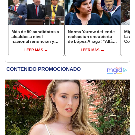
Más de 50 candidatos a
Norma Yarrow defiende
Migue
alcaldes a nivel
reelección encubierta
la vi
nacional renuncian y
de López Aliaga: "Allá el
Congr
dan paso a la reelección
Jurado que se deja
proye
LEER MÁS
LEER MÁS
encubierta
sacar la vuelta"
plant
pres