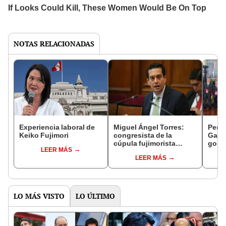
NOTAS RELACIONADAS
Experiencia laboral de
Miguel Ángel Torres:
Perfi
Keiko Fujimori
congresista de la
Gabin
cúpula fujimorista
gobi
LEER MÁS
controlará el primer año
Fujim
LEER MÁS
del Senado
LO MÁS VISTO
LO ÚLTIMO