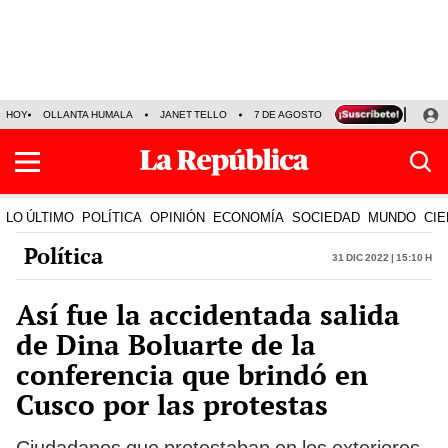
HOY
OLLANTA HUMALA
JANET TELLO
7 DE AGOSTO
TINKA RESULTADOS
LO ÚLTIMO
POLÍTICA
OPINIÓN
ECONOMÍA
SOCIEDAD
MUNDO
CIE
Política
31 Dic 2022 | 15:10 h
Así fue la accidentada salida
de Dina Boluarte de la
conferencia que brindó en
Cusco por las protestas