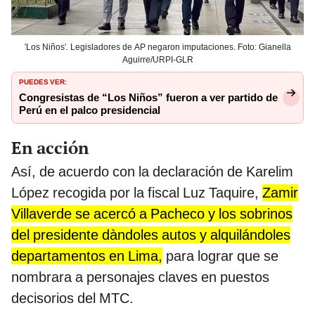
′Los Niños′. Legisladores de AP negaron imputaciones. Foto: Gianella
Aguirre/URPI-GLR
PUEDES VER:
Congresistas de “Los Niños” fueron a ver partido de
Perú en el palco presidencial
En acción
Así, de acuerdo con la declaración de Karelim
López recogida por la fiscal Luz Taquire,
Zamir
Villaverde se acercó a Pacheco y los sobrinos
del presidente dàndoles autos y alquilándoles
departamentos en Lima,
para lograr que se
nombrara a personajes claves en puestos
decisorios del MTC.