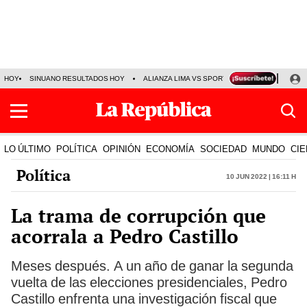
HOY
SINUANO RESULTADOS HOY
ALIANZA LIMA VS SPORT BOYS
JORGE MES
LO ÚLTIMO
POLÍTICA
OPINIÓN
ECONOMÍA
SOCIEDAD
MUNDO
CIE
Política
10 Jun 2022 | 16:11 h
La trama de corrupción que
acorrala a Pedro Castillo
Meses después. A un año de ganar la segunda
vuelta de las elecciones presidenciales, Pedro
Castillo enfrenta una investigación fiscal que