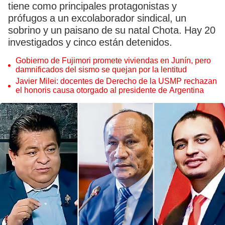
tiene como principales protagonistas y
prófugos a un excolaborador sindical, un
sobrino y un paisano de su natal Chota. Hay 20
investigados y cinco están detenidos.
Gobierno de Fujimori promete viviendas en Junín, pero
damnificados del sismo se quejan por la lentitud
Javier Milei: docentes de Derecho de la USMP rechazan
el honoris causa otorgado al presidente de Argentina