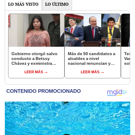
LO MÁS VISTO
LO ÚLTIMO
Gobierno otorgó salvo
Más de 50 candidatos a
Testi
conducto a Betssy
alcaldes a nivel
Varil
Chávez y exministra
nacional renuncian y
sobo
viajó a México en la
dan paso a la reelección
Orell
LEER MÁS
LEER MÁS
madrugada
encubierta