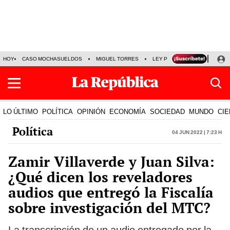
HOY
CASO MOCHASUELDOS
MIGUEL TORRES
LEY PULPÍN
PRECIO DEL
LO ÚLTIMO
POLÍTICA
OPINIÓN
ECONOMÍA
SOCIEDAD
MUNDO
CIE
Política
04 Jun 2022 | 7:23 h
Zamir Villaverde y Juan Silva:
¿Qué dicen los reveladores
audios que entregó la Fiscalía
sobre investigación del MTC?