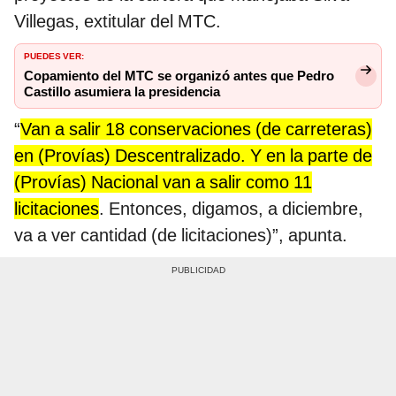
Villegas, extitular del MTC.
PUEDES VER:
Copamiento del MTC se organizó antes que Pedro
Castillo asumiera la presidencia
“
Van a salir 18 conservaciones (de carreteras)
en (Provías) Descentralizado. Y en la parte de
(Provías) Nacional van a salir como 11
licitaciones
. Entonces, digamos, a diciembre,
va a ver cantidad (de licitaciones)”, apunta.