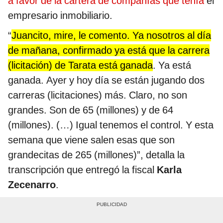
a favor de la cartera de compañías que tenía
el
empresario inmobiliario.
“
Juancito, mire, le comento. Ya nosotros al día
de mañana, confirmado ya está que la carrera
(licitación) de Tarata está ganada
. Ya está
ganada. Ayer y hoy día se están jugando dos
carreras (licitaciones) más. Claro, no son
grandes. Son de 65 (millones) y de 64
(millones). (…) Igual tenemos el control. Y esta
semana que viene salen esas que son
grandecitas de 265 (millones)”, detalla la
transcripción que entregó la fiscal
Karla
Zecenarro
.