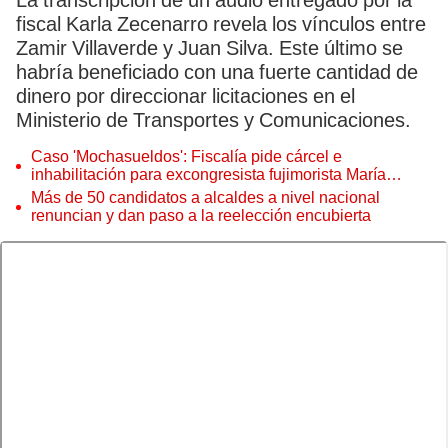
La transcripción de un audio entregado por la
fiscal Karla Zecenarro revela los vínculos entre
Zamir Villaverde y Juan Silva. Este último se
habría beneficiado con una fuerte cantidad de
dinero por direccionar licitaciones en el
Ministerio de Transportes y Comunicaciones.
Caso 'Mochasueldos': Fiscalía pide cárcel e
inhabilitación para excongresista fujimorista María
Cordero Jon Tay
Más de 50 candidatos a alcaldes a nivel nacional
renuncian y dan paso a la reelección encubierta