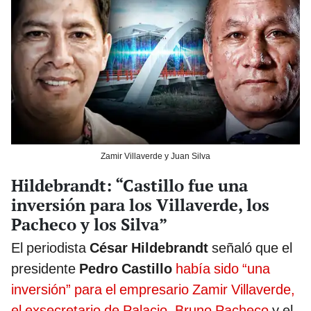
Zamir Villaverde y Juan Silva
Hildebrandt: “Castillo fue una
inversión para los Villaverde, los
Pacheco y los Silva”
El periodista
César Hildebrandt
señaló que el
presidente
Pedro Castillo
había sido “una
inversión” para el empresario Zamir Villaverde,
el exsecretario de Palacio, Bruno Pacheco
y el