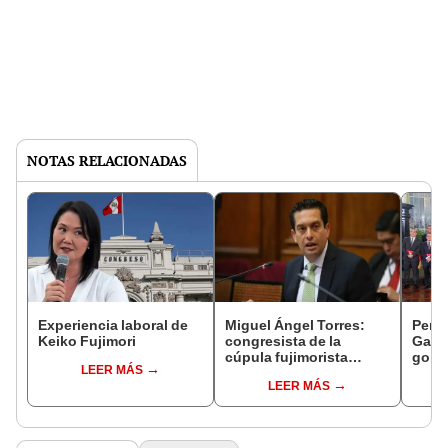
NOTAS RELACIONADAS
Experiencia laboral de
Miguel Ángel Torres:
Perfi
Keiko Fujimori
congresista de la
Gabin
cúpula fujimorista
gobi
LEER MÁS
controlará el primer año
Fujim
LEER MÁS
del Senado